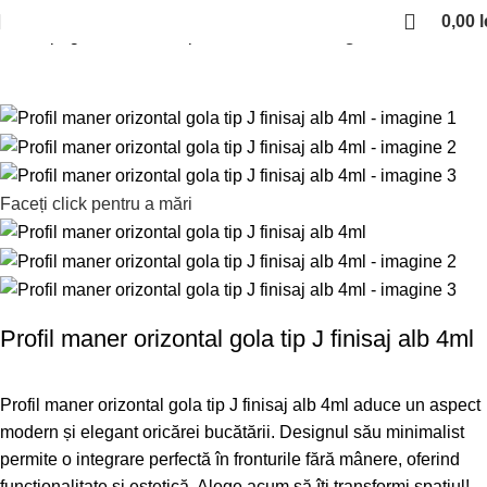
0,00
l
Prima pagină
Manere si profile
Profil maner gola
Faceți click pentru a mări
Profil maner orizontal gola tip J finisaj alb 4ml
Profil maner orizontal gola tip J finisaj alb 4ml aduce un aspect
modern și elegant oricărei bucătării. Designul său minimalist
permite o integrare perfectă în fronturile fără mânere, oferind
funcționalitate și estetică. Alege acum să îți transformi spațiul!