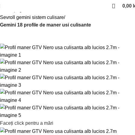
0,00
l
Prima pagină
Sisteme de culisare
Sevroll gemini sistem culisare
Gemini 18 profile de maner usi culisante
Faceți click pentru a mări