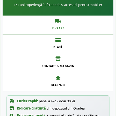
15+ ani experiență în feronerie și accesorii pentru mobilier
LIVRARE
PLATĂ
CONTACT & MAGAZIN
RECENZII
Curier rapid:
până la 4kg - doar 30 lei
Ridicare gratuită
din depozitul din Oradea
Procesare rapidă:
comenzi plasate în ziua lucrătoare