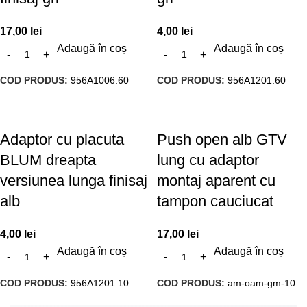
17,00
lei
4,00
lei
Adaugă în coș
Adaugă în coș
COD PRODUS:
956A1006.60
COD PRODUS:
956A1201.60
Adaptor cu placuta
Push open alb GTV
BLUM dreapta
lung cu adaptor
versiunea lunga finisaj
montaj aparent cu
alb
tampon cauciucat
4,00
lei
17,00
lei
Adaugă în coș
Adaugă în coș
COD PRODUS:
956A1201.10
COD PRODUS:
am-oam-gm-10