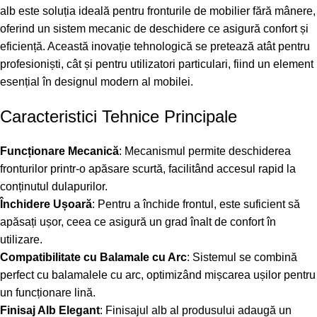
alb este soluția ideală pentru fronturile de mobilier fără mânere,
oferind un sistem mecanic de deschidere ce asigură confort și
eficiență. Această inovație tehnologică se pretează atât pentru
profesioniști, cât și pentru utilizatori particulari, fiind un element
esențial în designul modern al mobilei.
Caracteristici Tehnice Principale
Funcționare Mecanică
: Mecanismul permite deschiderea
fronturilor printr-o apăsare scurtă, facilitând accesul rapid la
conținutul dulapurilor.
Închidere Ușoară
: Pentru a închide frontul, este suficient să
apăsați ușor, ceea ce asigură un grad înalt de confort în
utilizare.
Compatibilitate cu Balamale cu Arc
: Sistemul se combină
perfect cu balamalele cu arc, optimizând mișcarea ușilor pentru
un funcționare lină.
Finisaj Alb Elegant
: Finisajul alb al produsului adaugă un