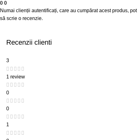
0
0
Numai clienții autentificați, care au cumpărat acest produs, pot
să scrie o recenzie.
Recenzii clienti
3
1 review
0
0
1