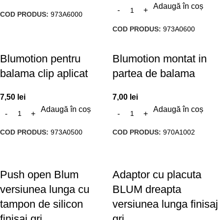
Adaugă în coș
COD PRODUS:
973A6000
COD PRODUS:
973A0600
Blumotion pentru
Blumotion montat in
balama clip aplicat
partea de balama
7,50
lei
7,00
lei
Adaugă în coș
Adaugă în coș
COD PRODUS:
973A0500
COD PRODUS:
970A1002
Push open Blum
Adaptor cu placuta
versiunea lunga cu
BLUM dreapta
tampon de silicon
versiunea lunga finisaj
finisaj gri
gri