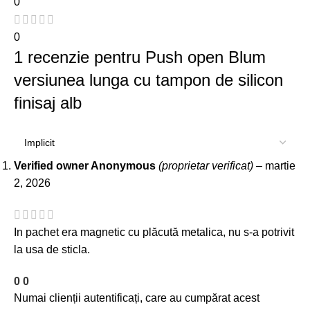
0
0
1 recenzie pentru
Push open Blum
versiunea lunga cu tampon de silicon
finisaj alb
Verified owner
Anonymous
(proprietar verificat)
–
martie
2, 2026
In pachet era magnetic cu plăcută metalica, nu s-a potrivit
la usa de sticla.
0
0
Numai clienții autentificați, care au cumpărat acest