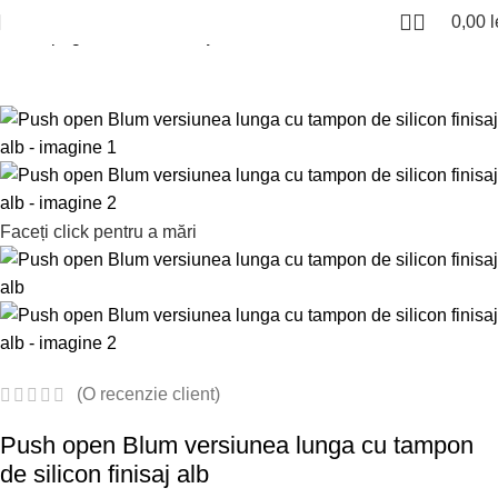
0,00
l
Prima pagină
Balamale
Tiponuri si amortizoare
Faceți click pentru a mări
(O recenzie client)
Push open Blum versiunea lunga cu tampon
de silicon finisaj alb