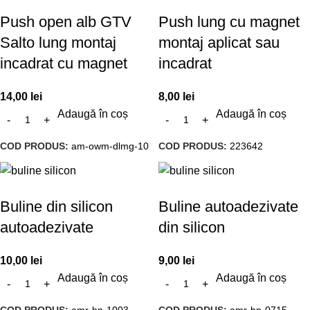
Push open alb GTV
Push lung cu magnet
Salto lung montaj
montaj aplicat sau
incadrat cu magnet
incadrat
14,00
lei
8,00
lei
Adaugă în coș
Adaugă în coș
COD PRODUS:
am-owm-dlmg-10
COD PRODUS:
223642
Buline din silicon
Buline autoadezivate
autoadezivate
din silicon
10,00
lei
9,00
lei
Adaugă în coș
Adaugă în coș
COD PRODUS:
amr-bp-1003
COD PRODUS:
amr-bp-0715