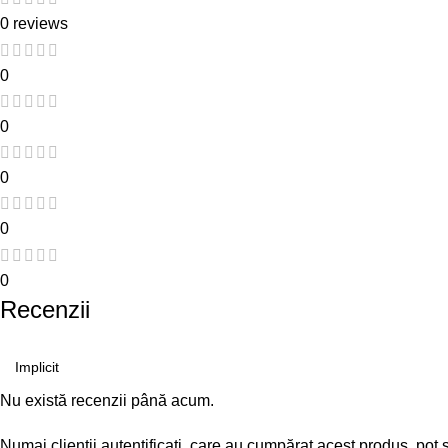
0 reviews
0
0
0
0
0
Recenzii
Nu există recenzii până acum.
Numai clienții autentificați, care au cumpărat acest produs, pot 