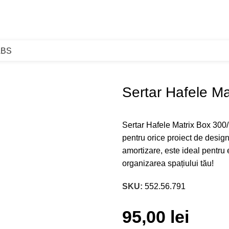
ABS
ertar Hafele Matrix Box 300/120 albe
Sertar Hafele Ma
Sertar Hafele Matrix Box 300/1
pentru orice proiect de design 
amortizare, este ideal pentru 
organizarea spațiului tău!
SKU:
552.56.791
95,00
lei