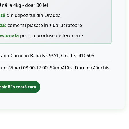
nă la 4kg - doar 30 lei
ită
din depozitul din Oradea
dă:
comenzi plasate în ziua lucrătoare
esională
pentru produse de feronerie
rada Corneliu Baba Nr. 9/A1, Oradea 410606
Luni-Vineri 08:00-17:00, Sâmbătă și Duminică închis
apidă în toată țara