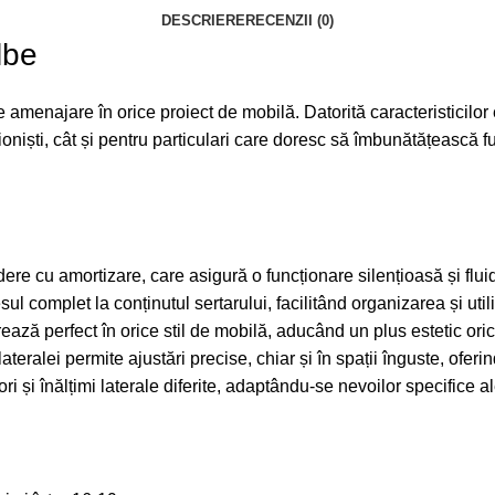
DESCRIERE
RECENZII (0)
lbe
 amenajare în orice proiect de mobilă. Datorită caracteristicilor 
oniști, cât și pentru particulari care doresc să îmbunătățească fun
idere cu amortizare, care asigură o funcționare silențioasă și fl
 complet la conținutul sertarului, facilitând organizarea și utili
grează perfect în orice stil de mobilă, aducând un plus estetic orică
teralei permite ajustări precise, chiar și în spații înguste, oferind 
lori și înălțimi laterale diferite, adaptându-se nevoilor specifice a