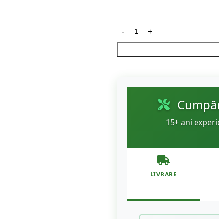
Cumpără
15+ ani experi
LIVRARE