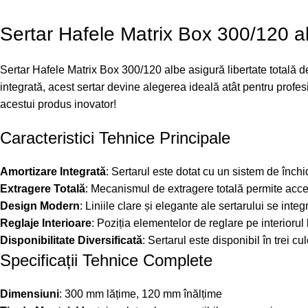
Sertar Hafele Matrix Box 300/120 a
Sertar Hafele Matrix Box 300/120 albe asigură libertate totală de
integrată, acest sertar devine alegerea ideală atât pentru profesi
acestui produs inovator!
Caracteristici Tehnice Principale
Amortizare Integrată
: Sertarul este dotat cu un sistem de înch
Extragere Totală
: Mecanismul de extragere totală permite accesul
Design Modern
: Liniile clare și elegante ale sertarului se inte
Reglaje Interioare
: Poziția elementelor de reglare pe interiorul la
Disponibilitate Diversificată
: Sertarul este disponibil în trei cu
Specificații Tehnice Complete
Dimensiuni
: 300 mm lățime, 120 mm înălțime