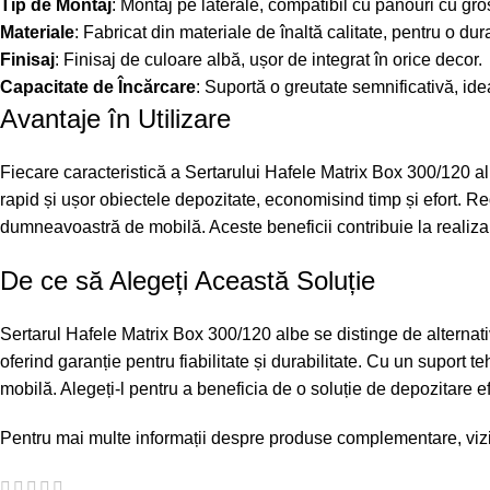
Tip de Montaj
: Montaj pe laterale, compatibil cu panouri cu gr
Materiale
: Fabricat din materiale de înaltă calitate, pentru o dur
Finisaj
: Finisaj de culoare albă, ușor de integrat în orice decor.
Capacitate de Încărcare
: Suportă o greutate semnificativă, idea
Avantaje în Utilizare
Fiecare caracteristică a Sertarului Hafele Matrix Box 300/120 a
rapid și ușor obiectele depozitate, economisind timp și efort. Re
dumneavoastră de mobilă. Aceste beneficii contribuie la realizar
De ce să Alegeți Această Soluție
Sertarul Hafele Matrix Box 300/120 albe se distinge de alternati
oferind garanție pentru fiabilitate și durabilitate. Cu un suport 
mobilă. Alegeți-l pentru a beneficia de o soluție de depozitare efi
Pentru mai multe informații despre produse complementare, vizi