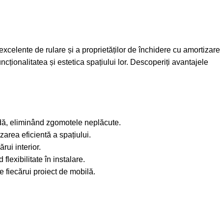
excelente de rulare și a proprietăților de închidere cu amortizare
cționalitatea și estetica spațiului lor. Descoperiți avantajele
uidă, eliminând zgomotele neplăcute.
zarea eficientă a spațiului.
rui interior.
flexibilitate în instalare.
le fiecărui proiect de mobilă.