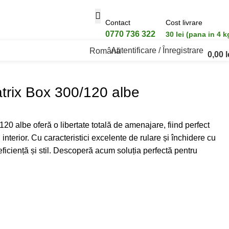
Contact
Cost livrare
0770 736 322
30 lei (pana in 4 k
Autentificare / Înregistrare
Română
0,00
l
trix Box 300/120 albe
20 albe oferă o libertate totală de amenajare, fiind perfect
interior. Cu caracteristici excelente de rulare și închidere cu
eficiență și stil. Descoperă acum soluția perfectă pentru