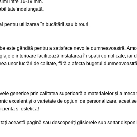
osimi între 16-19 mm.
abilitate îndelungată.
l pentru utilizarea în bucătării sau birouri.
lbe este gândită pentru a satisface nevoile dumneavoastră. Amort
glajele interioare facilitează instalarea în spații complicate, i
ea unor lucrări de calitate, fără a afecta bugetul dumneavoastră
vele generice prin calitatea superioară a materialelor și a meca
tehnic excelent și o varietate de opțiuni de personalizare, acest s
cientă și estetică!
tați
această pagină
sau descoperiți
glisierele sub sertar
disponi