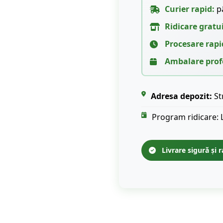
Curier rapid:
pâ
Ridicare gratu
Procesare rapi
Ambalare prof
Adresa depozit:
St
Program ridicare: 
Livrare sigură și r