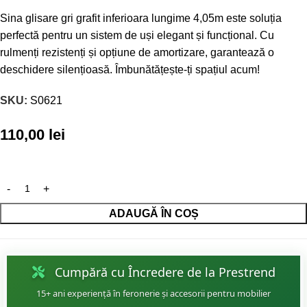
Sina glisare gri grafit inferioara lungime 4,05m este soluția
perfectă pentru un sistem de uși elegant și funcțional. Cu
rulmenți rezistenți și opțiune de amortizare, garantează o
deschidere silențioasă. Îmbunătățește-ți spațiul acum!
SKU:
S0621
110,00
lei
ADAUGĂ ÎN COȘ
Cumpără cu Încredere de la Prestrend
15+ ani experiență în feronerie și accesorii pentru mobilier