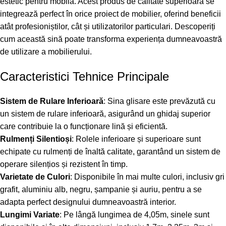
estetic pentru mobilă. Acest produs de calitate superioară se
integrează perfect în orice proiect de mobilier, oferind beneficii
atât profesioniștilor, cât și utilizatorilor particulari. Descoperiți
cum această sină poate transforma experiența dumneavoastră
de utilizare a mobilierului.
Caracteristici Tehnice Principale
Sistem de Rulare Inferioară
: Sina glisare este prevăzută cu
un sistem de rulare inferioară, asigurând un ghidaj superior
care contribuie la o funcționare lină și eficientă.
Rulmenți Silentioși
: Rolele inferioare și superioare sunt
echipate cu rulmenți de înaltă calitate, garantând un sistem de
operare silențios și rezistent în timp.
Varietate de Culori
: Disponibile în mai multe culori, inclusiv gri
grafit, aluminiu alb, negru, șampanie și auriu, pentru a se
adapta perfect designului dumneavoastră interior.
Lungimi Variate
: Pe lângă lungimea de 4,05m, sinele sunt