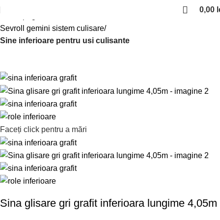
0,00
l
Prima pagină
Sisteme de culisare
Sevroll gemini sistem culisare
Sine inferioare pentru usi culisante
Faceți click pentru a mări
Sina glisare gri grafit inferioara lungime 4,05m