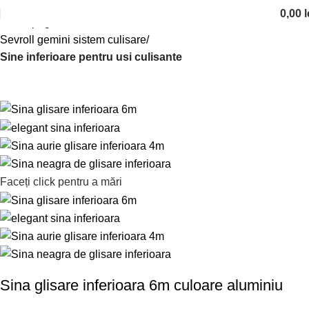
0,00
l
Prima pagină
Sisteme de culisare
Sevroll gemini sistem culisare
Sine inferioare pentru usi culisante
Faceți click pentru a mări
Sina glisare inferioara 6m culoare aluminiu