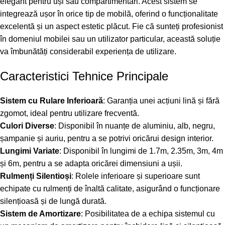
elegant pentru uși sau compartimentări. Acest sistem se
integrează ușor în orice tip de mobilă, oferind o funcționalitate
excelentă și un aspect estetic plăcut. Fie că sunteți profesionist
în domeniul mobilei sau un utilizator particular, această soluție
va îmbunătăți considerabil experiența de utilizare.
Caracteristici Tehnice Principale
Sistem cu Rulare Inferioară
: Garanția unei acțiuni lină și fără
zgomot, ideal pentru utilizare frecventă.
Culori Diverse
: Disponibil în nuanțe de aluminiu, alb, negru,
șampanie și auriu, pentru a se potrivi oricărui design interior.
Lungimi Variate
: Disponibil în lungimi de 1.7m, 2.35m, 3m, 4m
și 6m, pentru a se adapta oricărei dimensiuni a ușii.
Rulmenți Silentioși
: Rolele inferioare și superioare sunt
echipate cu rulmenți de înaltă calitate, asigurând o funcționare
silențioasă și de lungă durată.
Sistem de Amortizare
: Posibilitatea de a echipa sistemul cu