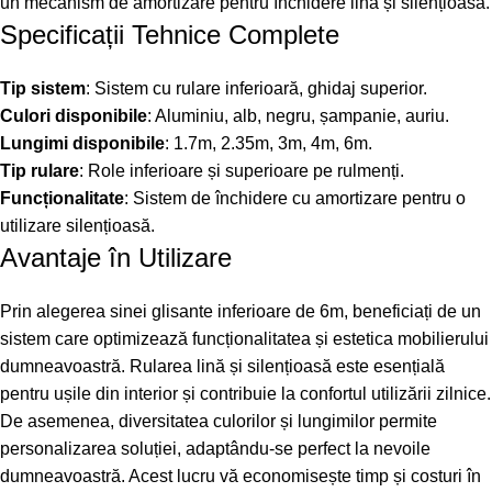
un mecanism de amortizare pentru închidere lină și silențioasă.
Specificații Tehnice Complete
Tip sistem
: Sistem cu rulare inferioară, ghidaj superior.
Culori disponibile
: Aluminiu, alb, negru, șampanie, auriu.
Lungimi disponibile
: 1.7m, 2.35m, 3m, 4m, 6m.
Tip rulare
: Role inferioare și superioare pe rulmenți.
Funcționalitate
: Sistem de închidere cu amortizare pentru o
utilizare silențioasă.
Avantaje în Utilizare
Prin alegerea sinei glisante inferioare de 6m, beneficiați de un
sistem care optimizează funcționalitatea și estetica mobilierului
dumneavoastră. Rularea lină și silențioasă este esențială
pentru ușile din interior și contribuie la confortul utilizării zilnice.
De asemenea, diversitatea culorilor și lungimilor permite
personalizarea soluției, adaptându-se perfect la nevoile
dumneavoastră. Acest lucru vă economisește timp și costuri în