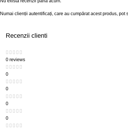
Nu există recenzii până acum.
Numai clienții autentificați, care au cumpărat acest produs, pot 
Recenzii clienti
0 reviews
0
0
0
0