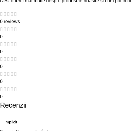
Descoperiți mai multe despre produsele noastre și cum pot îm
0 reviews
0
0
0
0
0
Recenzii