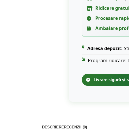
Ridicare gratu
Procesare rapi
Ambalare prof
Adresa depozit:
St
Program ridicare: 
Livrare sigură și r
DESCRIERE
RECENZII (0)