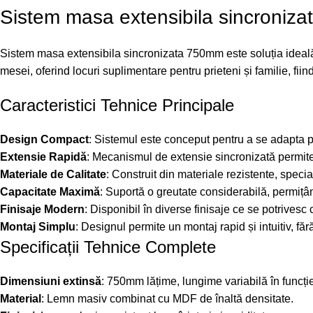
Sistem masa extensibila sincroniz
Sistem masa extensibila sincronizata 750mm este soluția ideală 
mesei, oferind locuri suplimentare pentru prieteni și familie, fiind
Caracteristici Tehnice Principale
Design Compact
: Sistemul este conceput pentru a se adapta per
Extensie Rapidă
: Mecanismul de extensie sincronizată permite 
Materiale de Calitate
: Construit din materiale rezistente, specia
Capacitate Maximă
: Suportă o greutate considerabilă, permițând
Finisaje Modern
: Disponibil în diverse finisaje ce se potrivesc 
Montaj Simplu
: Designul permite un montaj rapid și intuitiv, fă
Specificații Tehnice Complete
Dimensiuni extinsă
: 750mm lățime, lungime variabilă în funcți
Material
: Lemn masiv combinat cu MDF de înaltă densitate.