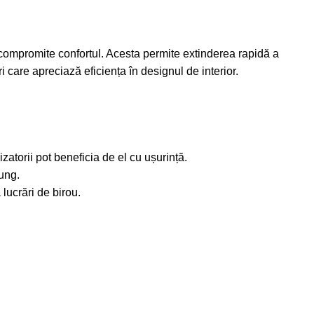
 compromite confortul. Acesta permite extinderea rapidă a
ari care apreciază eficiența în designul de interior.
atorii pot beneficia de el cu ușurință.
lung.
 lucrări de birou.