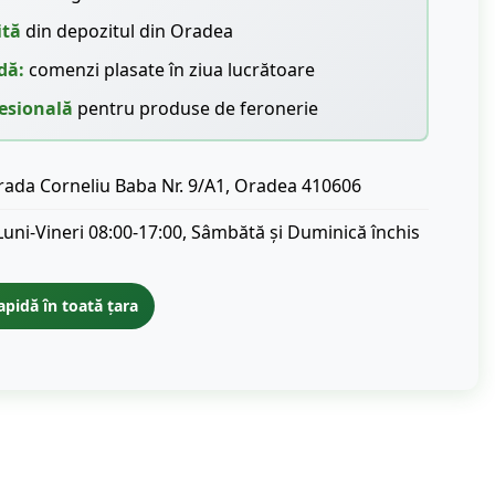
ită
din depozitul din Oradea
dă:
comenzi plasate în ziua lucrătoare
esională
pentru produse de feronerie
rada Corneliu Baba Nr. 9/A1, Oradea 410606
Luni-Vineri 08:00-17:00, Sâmbătă și Duminică închis
apidă în toată țara