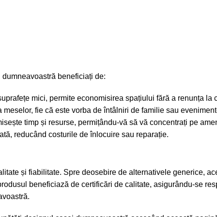
, dumneavoastră beneficiați de:
uprafețe mici, permite economisirea spațiului fără a renunța la c
a meselor, fie că este vorba de întâlniri de familie sau eveniment
isește timp și resurse, permițându-vă să vă concentrați pe amen
gată, reducând costurile de înlocuire sau reparație.
ate și fiabilitate. Spre deosebire de alternativele generice, aces
produsul beneficiază de certificări de calitate, asigurându-se re
avoastră.