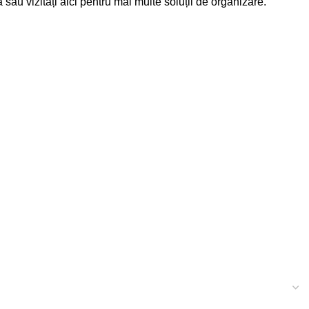
ă
sau vizitați
aici
pentru mai multe soluții de organizare.