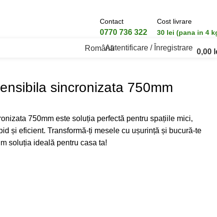
Contact
Cost livrare
0770 736 322
30 lei (pana in 4 k
Autentificare / Înregistrare
Română
0,00
l
ensibila sincronizata 750mm
onizata 750mm este soluția perfectă pentru spațiile mici,
pid și eficient. Transformă-ți mesele cu ușurință și bucură-te
um soluția ideală pentru casa ta!