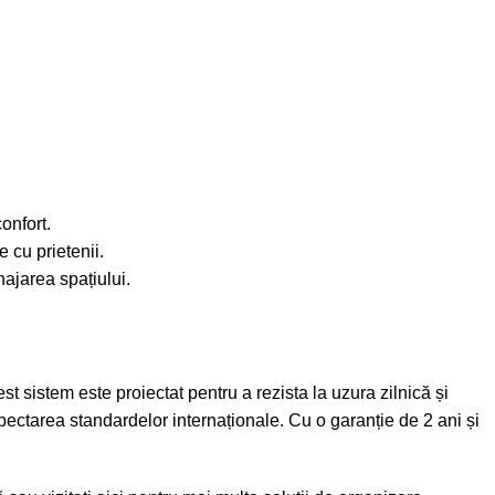
onfort.
e cu prietenii.
ajarea spațiului.
t sistem este proiectat pentru a rezista la uzura zilnică și
spectarea standardelor internaționale. Cu o garanție de 2 ani și