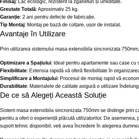
Finisaj
: Lac ecologic, rezistent la zgârieturi și umiditate.
Greutate Totală
: Aproximativ 25 kg.
Garanție
: 2 ani pentru defecte de fabricație.
Tip Montaj
: Montaj pe bază de colțare, ușor de instalat.
Avantaje în Utilizare
Prin utilizarea sistemului masa extensibila sincronizata 750mm
Optimizare a Spațiului
: Ideal pentru apartamente sau case cu s
Flexibilitate
: Extensia rapidă vă oferă flexibilitate în organizare
Simplificare a Montajului
: Procesul de montaj rapid vă econom
Durabilitate
: Materialele de calitate asigură o utilizare îndelun
De ce să Alegeți Această Soluție
Sistem masa extensibila sincronizata 750mm se distinge prin calit
pentru a oferi o experiență plăcută utilizatorilor. De asemenea, 
suport tehnic disponibil, veți avea încredere în alegerea dumne