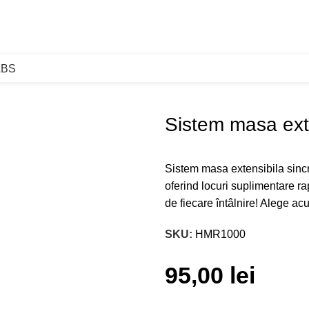
ABS
ie
Sistem masa extensibila sincronizata 750mm
Sistem masa ext
Sistem masa extensibila sincr
oferind locuri suplimentare ra
de fiecare întâlnire! Alege ac
SKU:
HMR1000
95,00
lei