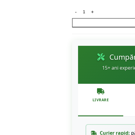
Cumpără
15+ ani experi
LIVRARE
Curier rapid:
pâ