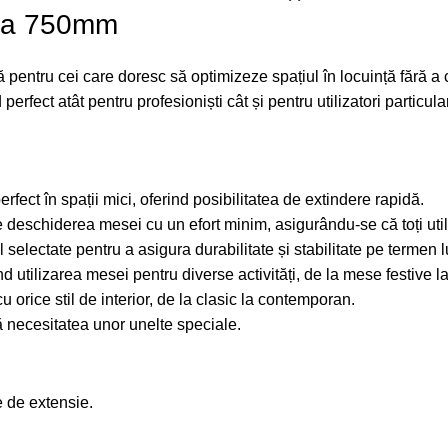
ata 750mm
pentru cei care doresc să optimizeze spațiul în locuință fără a
 perfect atât pentru profesioniști cât și pentru utilizatori particul
fect în spații mici, oferind posibilitatea de extindere rapidă.
deschiderea mesei cu un efort minim, asigurându-se că toți utiliz
l selectate pentru a asigura durabilitate și stabilitate pe termen 
 utilizarea mesei pentru diverse activități, de la mese festive la
cu orice stil de interior, de la clasic la contemporan.
ră necesitatea unor unelte speciale.
e de extensie.