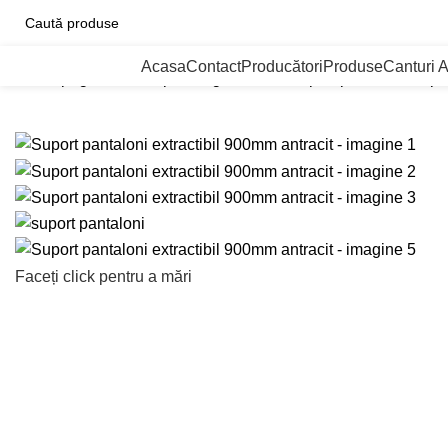
ategorii de Produse
Acasa
Contact
Producători
Produse
Canturi 
Prima pagină
Solutii pentru garderobe
Suport pantaloni
Supor
Faceți click pentru a mări