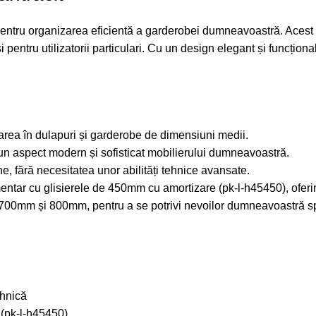
 pentru organizarea eficientă a garderobei dumneavoastră. Acest 
i pentru utilizatorii particulari. Cu un design elegant și funcțio
zarea în dulapuri și garderobe de dimensiuni medii.
ă un aspect modern și sofisticat mobilierului dumneavoastră.
ne, fără necesitatea unor abilități tehnice avansate.
mentar cu glisierele de 450mm cu amortizare (pk-l-h45450), oferi
, 700mm și 800mm, pentru a se potrivi nevoilor dumneavoastră sp
ehnică
 (pk-l-h45450)