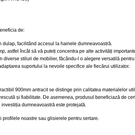
eneficia de:
 în dulap, facilitând accesul la hainele dumneavoastră.
p, astfel încât să vă puteți concentra pe alte activități important
în diverse stiluri de mobilier, făcându-l o alegere versatilă pentru 
daptarea suportului la nevoile specifice ale fiecărui utilizator.
ctibil 900mm antracit se distinge prin calitatea materialelor util
crescută și fiabilitate. De asemenea, produsul beneficiază de cert
ă investiția dumneavoastră este protejată.
 profilele noastre
sau
glisierele pentru sertare
.