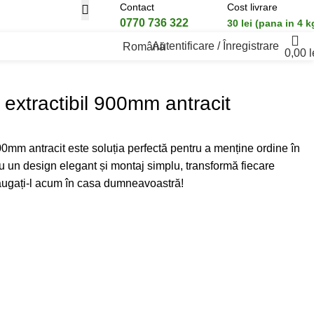
Contact
Cost livrare
0770 736 322
30 lei (pana in 4 k
Autentificare / Înregistrare
Română
0,00
l
 extractibil 900mm antracit
00mm antracit este soluția perfectă pentru a menține ordine în
un design elegant și montaj simplu, transformă fiecare
dăugați-l acum în casa dumneavoastră!