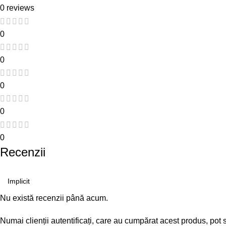
0 reviews
0
0
0
0
0
Recenzii
Nu există recenzii până acum.
Numai clienții autentificați, care au cumpărat acest produs, pot 