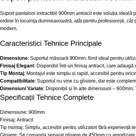
Suport pantaloni extractibil 900mm antracit este soluția ideală
ordine în locuința dumneavoastră, atât pentru profesioniști, cât ș
modern.
Caracteristici Tehnice Principale
Dimensiune
: Suportul măsoară 900mm, fiind ideal pentru utili
Finisaj Elegant
: Disponibil într-un finisaj antracit, care adaug
Tip Montaj
: Montajul este simplu și rapid, accesibil pentru orici
Compatibilitate
: Suportul nu vine cu glisiere, dar este comple
Dimensiuni Variate
: Disponibil și în alte dimensiuni – 600mm
Specificații Tehnice Complete
Dimensiune: 900mm
Finisaj: Antracit
Tip montaj: Simplu, accesibil pentru utilizatori fără experiență t
Glisiere: Se comanda separat glisiere de 450mm cu amortizare