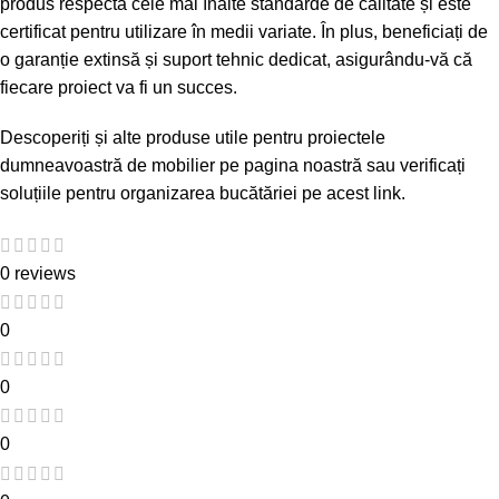
produs respectă cele mai înalte standarde de calitate și este
certificat pentru utilizare în medii variate. În plus, beneficiați de
o garanție extinsă și suport tehnic dedicat, asigurându-vă că
fiecare proiect va fi un succes.
Descoperiți și alte produse utile pentru proiectele
dumneavoastră de mobilier pe
pagina noastră
sau verificați
soluțiile pentru organizarea bucătăriei pe
acest link
.
0 reviews
0
0
0