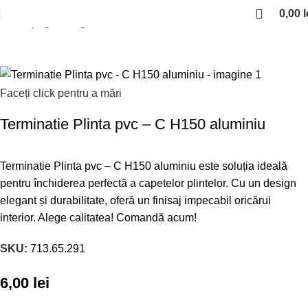
0,00
l
Prima pagină
Organizare bucatarie
Plinte/inaltatoare de blat
Faceți click pentru a mări
Terminatie Plinta pvc – C H150 aluminiu
Terminatie Plinta pvc – C H150 aluminiu este soluția ideală
pentru închiderea perfectă a capetelor plintelor. Cu un design
elegant și durabilitate, oferă un finisaj impecabil oricărui
interior. Alege calitatea! Comandă acum!
SKU:
713.65.291
6,00
lei