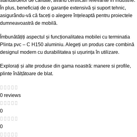
standardelor de calitate, având certificări relevante în industrie.
În plus, beneficiați de o garanție extensivă și suport tehnic,
asigurându-vă că faceți o alegere înțeleaptă pentru proiectele
dumneavoastră de mobilă.
Îmbunătățiți aspectul și funcționalitatea mobilei cu terminatia
Plinta pvc – C H150 aluminiu. Alegeți un produs care combină
designul modern cu durabilitatea și ușurința în utilizare.
Explorați și alte produse din gama noastră:
manere si profile
,
plinte înălțătoare de blat
.
0 reviews
0
0