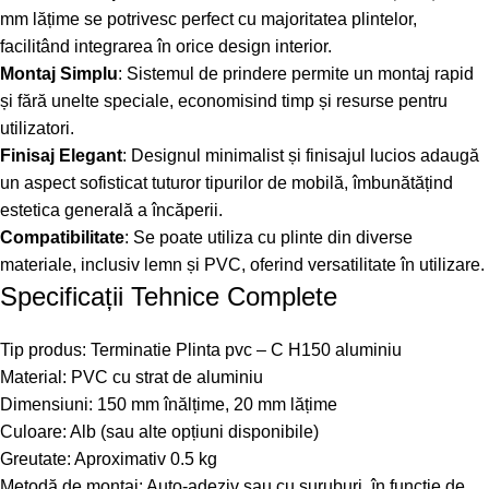
mm lățime se potrivesc perfect cu majoritatea plintelor,
facilitând integrarea în orice design interior.
Montaj Simplu
: Sistemul de prindere permite un montaj rapid
și fără unelte speciale, economisind timp și resurse pentru
utilizatori.
Finisaj Elegant
: Designul minimalist și finisajul lucios adaugă
un aspect sofisticat tuturor tipurilor de mobilă, îmbunătățind
estetica generală a încăperii.
Compatibilitate
: Se poate utiliza cu plinte din diverse
materiale, inclusiv lemn și PVC, oferind versatilitate în utilizare.
Specificații Tehnice Complete
Tip produs: Terminatie Plinta pvc – C H150 aluminiu
Material: PVC cu strat de aluminiu
Dimensiuni: 150 mm înălțime, 20 mm lățime
Culoare: Alb (sau alte opțiuni disponibile)
Greutate: Aproximativ 0.5 kg
Metodă de montaj: Auto-adeziv sau cu șuruburi, în funcție de