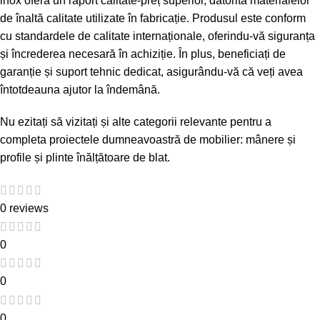
inox oferă un raport calitate-preț superior, datorită materialelor
de înaltă calitate utilizate în fabricație. Produsul este conform
cu standardele de calitate internaționale, oferindu-vă siguranța
și încrederea necesară în achiziție. În plus, beneficiați de
garanție și suport tehnic dedicat, asigurându-vă că veți avea
întotdeauna ajutor la îndemână.
Nu ezitați să vizitați și alte categorii relevante pentru a
completa proiectele dumneavoastră de mobilier:
mânere și
profile
și
plinte înălțătoare de blat
.
0 reviews
0
0
0