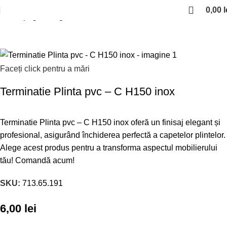
0,00
l
Prima pagină
Organizare bucatarie
Plinte/inaltatoare de blat
Faceți click pentru a mări
Terminatie Plinta pvc – C H150 inox
Terminatie Plinta pvc – C H150 inox oferă un finisaj elegant și
profesional, asigurând închiderea perfectă a capetelor plintelor.
Alege acest produs pentru a transforma aspectul mobilierului
tău! Comandă acum!
SKU:
713.65.191
6,00
lei