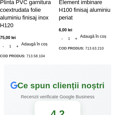
Plinta PVC garnitura
Element imbinare
coextrudata folie
H100 finisaj aluminiu
aluminiu finisaj inox
periat
H120
6,00
lei
Adaugă în coș
75,00
lei
Adaugă în coș
COD PRODUS:
713.63.210
COD PRODUS:
713.58.104
Ce spun clienții noștri
Recenzii verificate Google Business
4.2