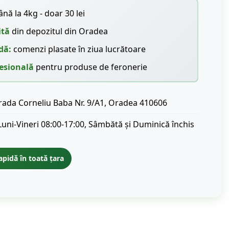
nă la 4kg - doar 30 lei
ită
din depozitul din Oradea
dă:
comenzi plasate în ziua lucrătoare
esională
pentru produse de feronerie
rada Corneliu Baba Nr. 9/A1, Oradea 410606
Luni-Vineri 08:00-17:00, Sâmbătă și Duminică închis
apidă în toată țara