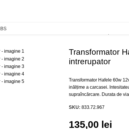
ABS
Transformator Hafele 60w 12v Loox5 cu functie intrerupator
Transformator H
intrerupator
Transformator Hafele 60w 12v 
inălțime a carcasei. Intesitate
supraîncărcare. Durata de via
SKU:
833.72.967
135,00
lei