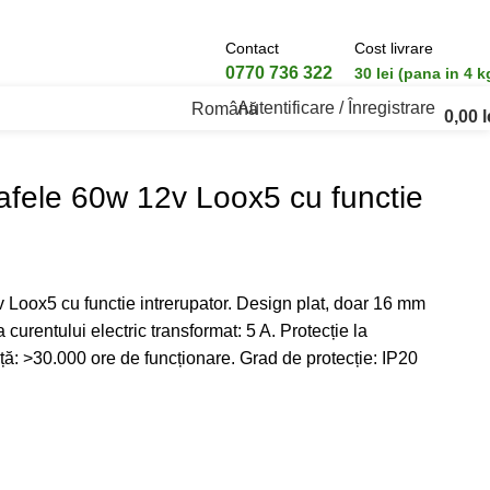
Contact
Cost livrare
0770 736 322
30 lei (pana in 4 k
Autentificare / Înregistrare
Română
0,00
l
afele 60w 12v Loox5 cu functie
Loox5 cu functie intrerupator. Design plat, doar 16 mm
a curentului electric transformat: 5 A. Protecție la
ță: >30.000 ore de funcționare. Grad de protecție: IP20