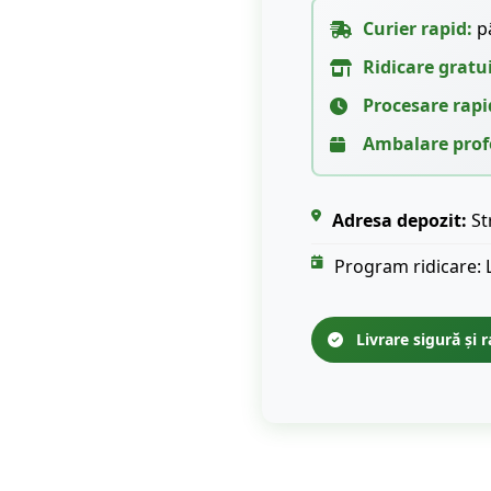
Curier rapid:
pâ
Ridicare gratu
Procesare rapi
Ambalare prof
Adresa depozit:
St
Program ridicare: 
Livrare sigură și r