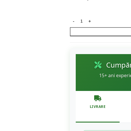
Cumpără
15+ ani experi
LIVRARE