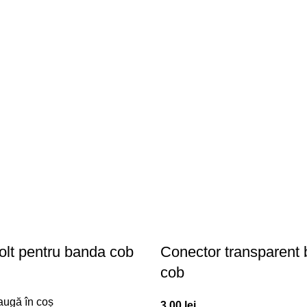
olt pentru banda cob
Conector transparent 
cob
ugă în coș
3,00
lei