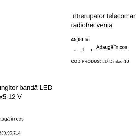
Intrerupator telecoma
radiofrecventa
45,00
lei
Adaugă în coș
COD PRODUS:
LD-Dimled-10
ungitor bandă LED
x5 12 V
ugă în coș
833,95,714