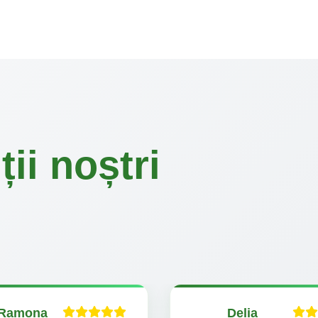
ii noștri
Ramona
Delia