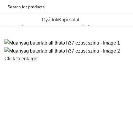
ategorii de Produse
Gyártók
Kapcsolat
Kezdőlap
Dekorativ butorlabak
Muanyag butorlab allithato h3
Click to enlarge