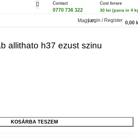
Contact
Cost livrare
0770 736 322
30 lei (pana in 4 k
Login / Register
Magyar
0,00
l
 allithato h37 ezust szinu
KOSÁRBA TESZEM