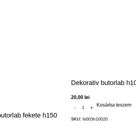
Dekorativ butorlab h1
20,00
lei
Kosárba teszem
butorlab fekete h150
SKU:
fs003h10020