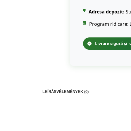
Adresa depozit:
St
Program ridicare: 
Livrare sigură și r
LEÍRÁS
VÉLEMÉNYEK (0)