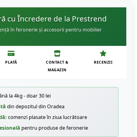
 cu Încredere de la Prestrend
ență în feronerie și accesorii pentru mobilier
PLATĂ
CONTACT &
RECENZII
MAGAZIN
nă la 4kg - doar 30 lei
ită
din depozitul din Oradea
dă:
comenzi plasate în ziua lucrătoare
esională
pentru produse de feronerie