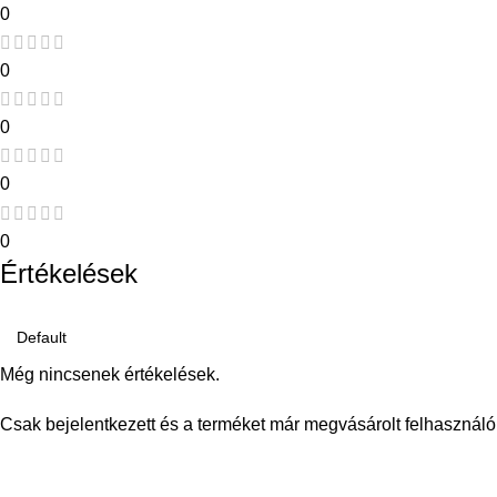
0
0
0
0
0
Értékelések
Még nincsenek értékelések.
Csak bejelentkezett és a terméket már megvásárolt felhasználó