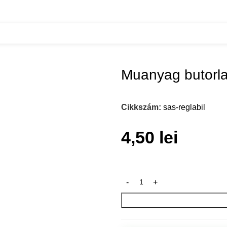
7 ezust szinu
Muanyag butorlab
Cikkszám:
sas-reglabil
4,50
lei