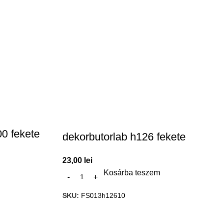
00 fekete
dekorbutorlab h126 fekete
23,00
lei
Kosárba teszem
SKU:
FS013h12610