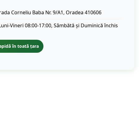
rada Corneliu Baba Nr. 9/A1, Oradea 410606
Luni-Vineri 08:00-17:00, Sâmbătă și Duminică închis
apidă în toată țara