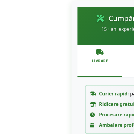
Cumpără
15+ ani experi
LIVRARE
Curier rapid:
pâ
Ridicare gratu
Procesare rapi
Ambalare prof