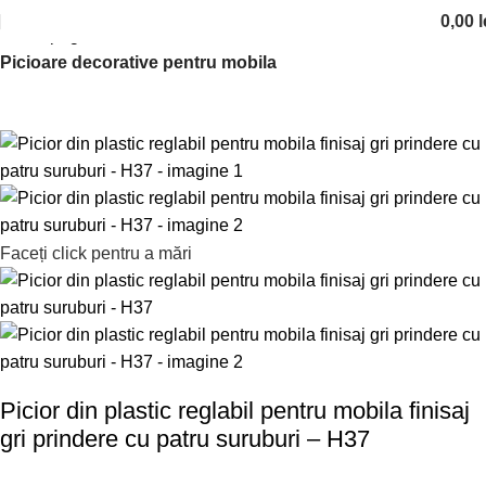
0,00
l
Prima pagină
Picioare si rotile de mobilier
Picioare decorative pentru mobila
Faceți click pentru a mări
Picior din plastic reglabil pentru mobila finisaj
gri prindere cu patru suruburi – H37