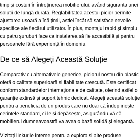
timp și costuri în întreținerea mobilierului, având siguranța unei
soluții de lungă durată. Reglabilitatea acestui picior permite
ajustarea ușoară a înălțimii, astfel încât să satisface nevoile
specifice ale fiecărui utilizator. În plus, montajul rapid și simplu
cu patru șuruburi face ca instalarea să fie accesibilă și pentru
persoanele fără experiență în domeniu.
De ce să Alegeți Această Soluție
Comparativ cu alternativele generice, piciorul nostru din plastic
oferă o calitate superioară și fiabilitate crescută. Este certificat
conform standardelor internaționale de calitate, oferind astfel o
garanție extinsă și suport tehnic dedicat. Alegeți această soluție
pentru a beneficia de un produs care nu doar că îndeplinește
cerințele standard, ci le și depășește, asigurându-vă că
mobilierul dumneavoastră va avea o bază solidă și elegantă.
Vizitați linkurile interne pentru a explora și alte produse