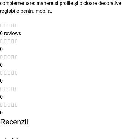
complementare:
manere si profile
și
picioare decorative
reglabile pentru mobila
.
0 reviews
0
0
0
0
0
Recenzii