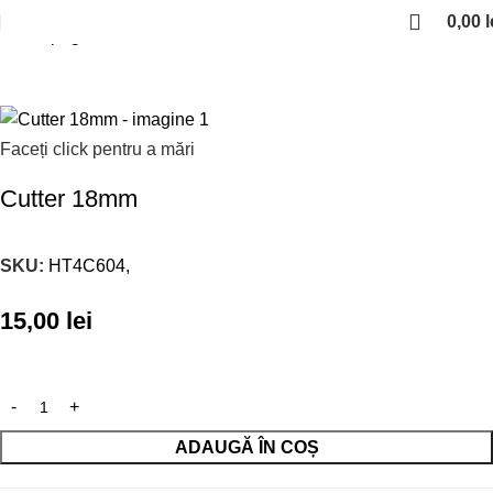
0,00
l
Prima pagină
Scule unelte
Faceți click pentru a mări
Cutter 18mm
SKU:
HT4C604,
15,00
lei
ADAUGĂ ÎN COȘ