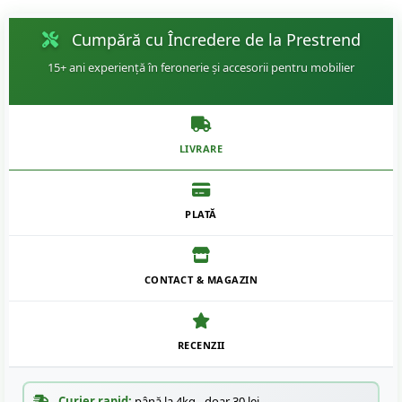
Cumpără cu Încredere de la Prestrend
15+ ani experiență în feronerie și accesorii pentru mobilier
LIVRARE
PLATĂ
CONTACT & MAGAZIN
RECENZII
Curier rapid:
până la 4kg - doar 30 lei