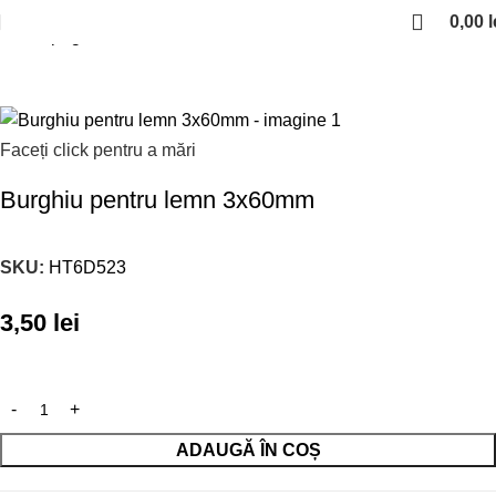
0,00
l
Prima pagină
Scule unelte
Faceți click pentru a mări
Burghiu pentru lemn 3x60mm
SKU:
HT6D523
3,50
lei
ADAUGĂ ÎN COȘ