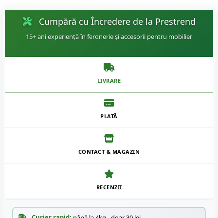
Cumpără cu Încredere de la Prestrend
15+ ani experiență în feronerie și accesorii pentru mobilier
LIVRARE
PLATĂ
CONTACT & MAGAZIN
RECENZII
Curier rapid:
până la 4kg - doar 30 lei