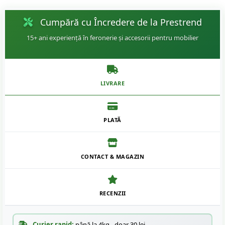
Cumpără cu Încredere de la Prestrend
15+ ani experiență în feronerie și accesorii pentru mobilier
LIVRARE
PLATĂ
CONTACT & MAGAZIN
RECENZII
Curier rapid:
până la 4kg - doar 30 lei