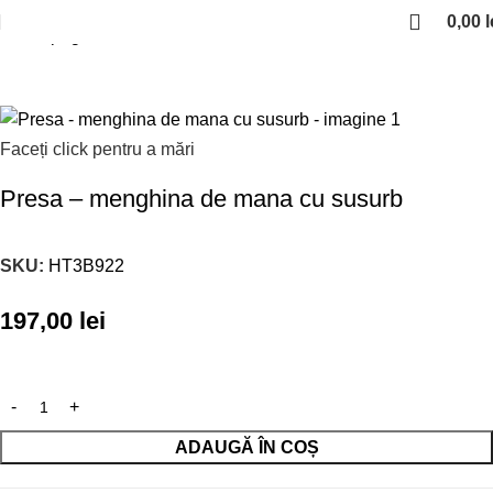
0,00
l
Prima pagină
Scule unelte
Faceți click pentru a mări
Presa – menghina de mana cu susurb
SKU:
HT3B922
197,00
lei
ADAUGĂ ÎN COȘ