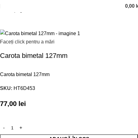
0,00
l
Prima pagină
Scule unelte
Faceți click pentru a mări
Carota bimetal 127mm
Carota bimetal 127mm
SKU:
HT6D453
77,00
lei