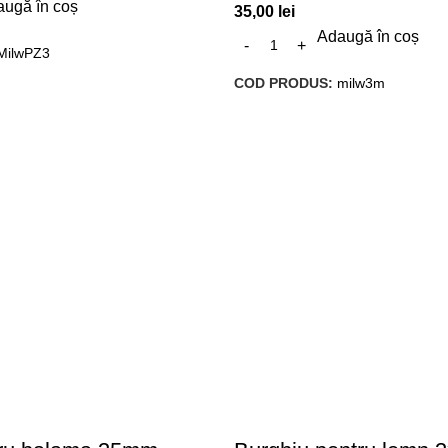
ugă în coș
35,00
lei
Adaugă în coș
MilwPZ3
COD PRODUS:
milw3m