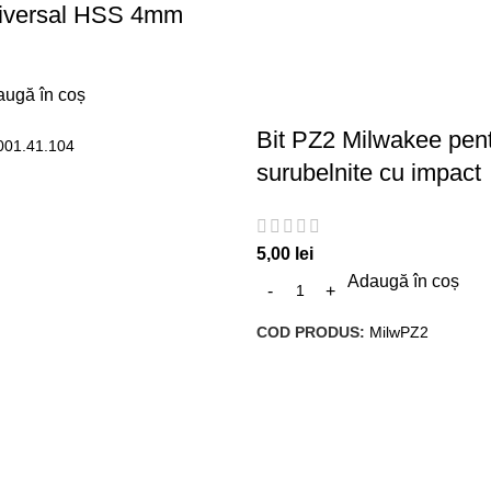
niversal HSS 4mm
ugă în coș
Bit PZ2 Milwakee pen
001.41.104
surubelnite cu impact
5,00
lei
Adaugă în coș
COD PRODUS:
MilwPZ2