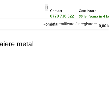
Contact
Cost livrare
0770 736 322
30 lei (pana in 4 k
Autentificare / Înregistrare
Română
0,00
l
taiere metal