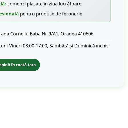
dă:
comenzi plasate în ziua lucrătoare
esională
pentru produse de feronerie
rada Corneliu Baba Nr. 9/A1, Oradea 410606
Luni-Vineri 08:00-17:00, Sâmbătă și Duminică închis
apidă în toată țara