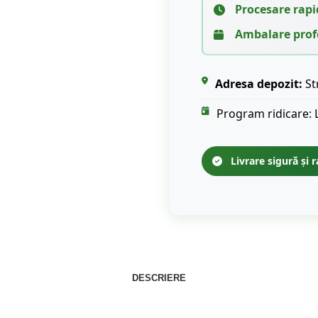
Procesare rapi
Ambalare prof
Adresa depozit:
St
Program ridicare: 
Livrare sigură și r
DESCRIERE