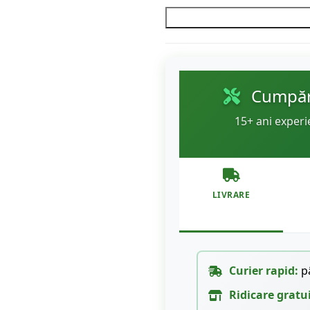
Cumpără
15+ ani experi
LIVRARE
Curier rapid:
pâ
Ridicare gratu