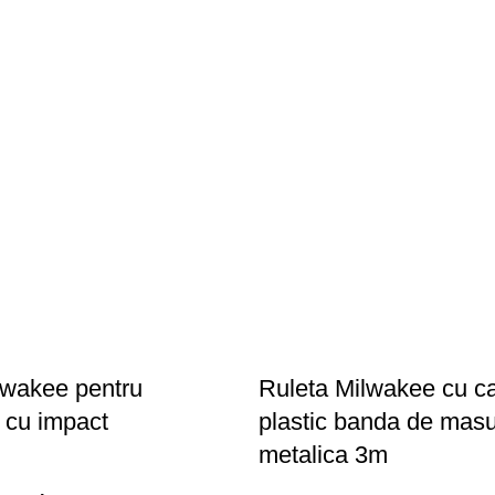
lwakee pentru
Ruleta Milwakee cu c
e cu impact
plastic banda de mas
metalica 3m