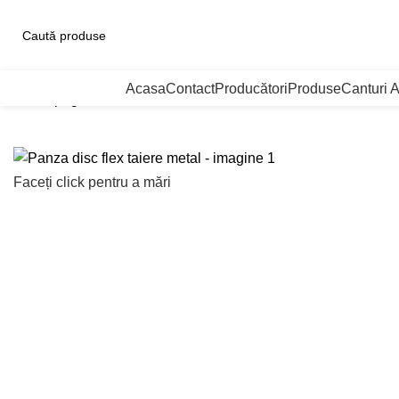
ategorii de Produse
Acasa
Contact
Producători
Produse
Canturi 
Prima pagină
Scule unelte
Panza disc flex taiere metal
Faceți click pentru a mări