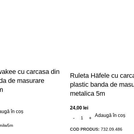
wakee cu carcasa din
Ruleta Häfele cu carc
nda de masurare
plastic banda de mas
m
metalica 5m
24,00
lei
ugă în coș
Adaugă în coș
milw5m
COD PRODUS:
732.09.486