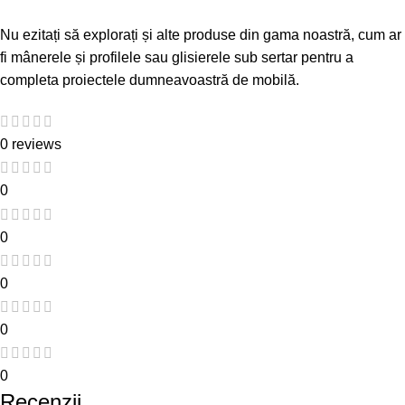
Nu ezitați să explorați și alte produse din gama noastră, cum ar
fi
mânerele și profilele
sau
glisierele sub sertar
pentru a
completa proiectele dumneavoastră de mobilă.
0 reviews
0
0
0
0
0
Recenzii