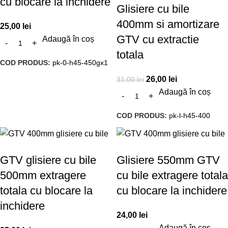
cu blocare la inchidere
Glisiere cu bile
400mm si amortizare
25,00
lei
GTV cu extractie
Adaugă în coș
totala
COD PRODUS:
pk-0-h45-450gx1
26,00
lei
31,00
lei
Adaugă în coș
COD PRODUS:
pk-l-h45-400
GTV glisiere cu bile
Glisiere 550mm GTV
500mm extragere
cu bile extragere totala
totala cu blocare la
cu blocare la inchidere
inchidere
24,00
lei
Adaugă în coș