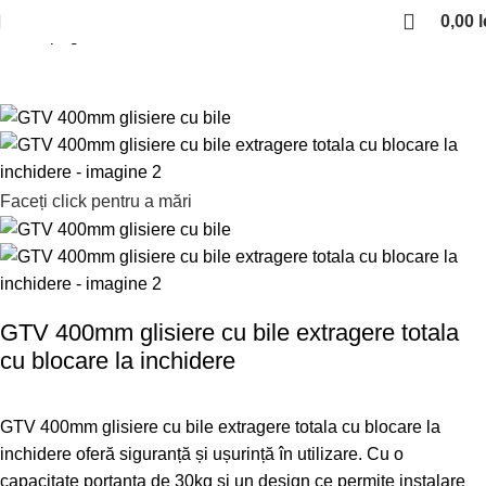
0,00
l
Prima pagină
Glisiere si sertare
Glisiere cu bile
Faceți click pentru a mări
GTV 400mm glisiere cu bile extragere totala
cu blocare la inchidere
GTV 400mm glisiere cu bile extragere totala cu blocare la
inchidere oferă siguranță și ușurință în utilizare. Cu o
capacitate portanta de 30kg și un design ce permite instalare