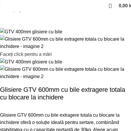
0,00
l
Prima pagină
Glisiere si sertare
Glisiere cu bile
Faceți click pentru a mări
Glisiere GTV 600mm cu bile extragere totala
cu blocare la inchidere
Glisiere GTV 600mm cu bile extragere totala cu blocare la
inchidere oferă o soluție ideală pentru sertare, combinând
stabilitatea cu o capacitate portantă de 30kg. Alege acum