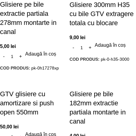
Glisiere pe bile
Glisiere 300mm H35
extractie partiala
cu bile GTV extragere
278mm montarte in
totala cu blocare
canal
9,00
lei
Adaugă în coș
5,00
lei
Adaugă în coș
COD PRODUS:
pk-0-h35-3000
COD PRODUS:
pk-0h17278xp
GTV glisiere cu
Glisiere pe bile
amortizare si push
182mm extractie
open 550mm
partiala montarte in
canal
50,00
lei
Adaugă în coș
4,00
lei