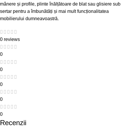
mânere și profile
,
plinte înălțătoare de blat
sau
glisiere sub
sertar
pentru a îmbunătăți și mai mult funcționalitatea
mobilierului dumneavoastră.
0 reviews
0
0
0
0
0
Recenzii