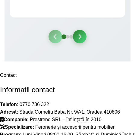
Contact
Informatii contact
Telefon:
0770 736 322
Adresă:
Strada Corneliu Baba Nr. 9/A1, Oradea 410606
Companie:
Prestrend SRL – înființată în 2010
Specializare:
Feronerie și accesorii pentru mobilier
Program:
Luni-Vineri 08:00-16:00, Sâmbătă și Duminică închis