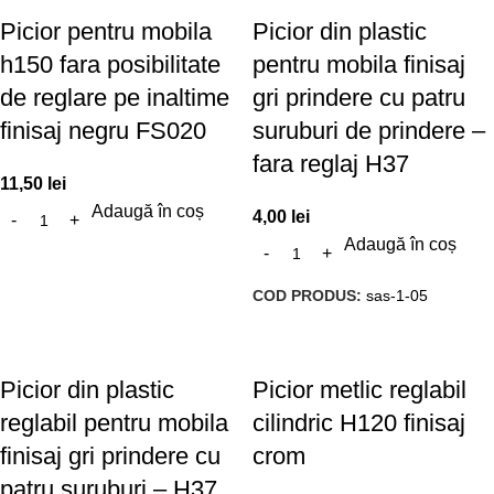
Picior pentru mobila
Picior din plastic
h150 fara posibilitate
pentru mobila finisaj
de reglare pe inaltime
gri prindere cu patru
finisaj negru FS020
suruburi de prindere –
fara reglaj H37
11,50
lei
Adaugă în coș
4,00
lei
Adaugă în coș
COD PRODUS:
sas-1-05
Picior din plastic
Picior metlic reglabil
reglabil pentru mobila
cilindric H120 finisaj
finisaj gri prindere cu
crom
patru suruburi – H37