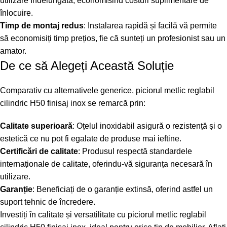
utilizare îndelungată, economisind costuri suplimentare de
înlocuire.
Timp de montaj redus
: Instalarea rapidă și facilă vă permite
să economisiți timp prețios, fie că sunteți un profesionist sau un
amator.
De ce să Alegeți Această Soluție
Comparativ cu alternativele generice, piciorul metlic reglabil
cilindric H50 finisaj inox se remarcă prin:
Calitate superioară
: Oțelul inoxidabil asigură o rezistență și o
estetică ce nu pot fi egalate de produse mai ieftine.
Certificări de calitate
: Produsul respectă standardele
internaționale de calitate, oferindu-vă siguranța necesară în
utilizare.
Garanție
: Beneficiați de o garanție extinsă, oferind astfel un
suport tehnic de încredere.
Investiți în calitate și versatilitate cu piciorul metlic reglabil