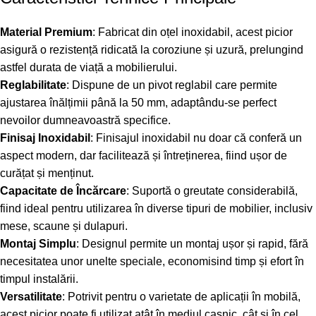
Material Premium
: Fabricat din oțel inoxidabil, acest picior
asigură o rezistență ridicată la coroziune și uzură, prelungind
astfel durata de viață a mobilierului.
Reglabilitate
: Dispune de un pivot reglabil care permite
ajustarea înălțimii până la 50 mm, adaptându-se perfect
nevoilor dumneavoastră specifice.
Finisaj Inoxidabil
: Finisajul inoxidabil nu doar că conferă un
aspect modern, dar facilitează și întreținerea, fiind ușor de
curățat și menținut.
Capacitate de Încărcare
: Suportă o greutate considerabilă,
fiind ideal pentru utilizarea în diverse tipuri de mobilier, inclusiv
mese, scaune și dulapuri.
Montaj Simplu
: Designul permite un montaj ușor și rapid, fără
necesitatea unor unelte speciale, economisind timp și efort în
timpul instalării.
Versatilitate
: Potrivit pentru o varietate de aplicații în mobilă,
acest picior poate fi utilizat atât în mediul casnic, cât și în cel