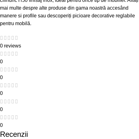
cilindric H50 finisaj inox, ideal pentru orice tip de mobilier. Aflați
mai multe despre alte produse din gama noastră accesând
manere si profile
sau descoperiți
picioare decorative reglabile
pentru mobilă
.
0 reviews
0
0
0
0
0
Recenzii