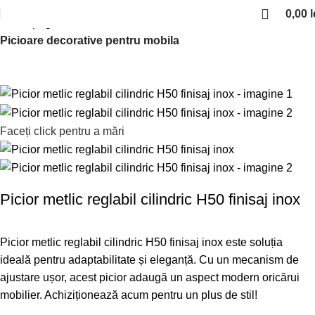
0,00
l
Prima pagină
Picioare si rotile de mobilier
Picioare decorative pentru mobila
Faceți click pentru a mări
Picior metlic reglabil cilindric H50 finisaj inox
Picior metlic reglabil cilindric H50 finisaj inox este soluția
ideală pentru adaptabilitate și eleganță. Cu un mecanism de
ajustare ușor, acest picior adaugă un aspect modern oricărui
mobilier. Achiziționează acum pentru un plus de stil!