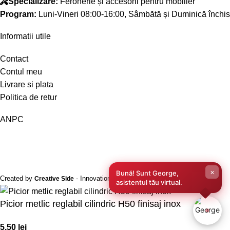
Specializare:
Feronerie și accesorii pentru mobilier
Program:
Luni-Vineri 08:00-16:00, Sâmbătă și Duminică închis
Informatii utile
Contact
Contul meu
Livrare si plata
Politica de retur
ANPC
×
Bună! Sunt George,
Created by
- Innovation Performance
Creative Side
asistentul tău virtual.
Picior metlic reglabil cilindric H50 finisaj inox
5,50
lei