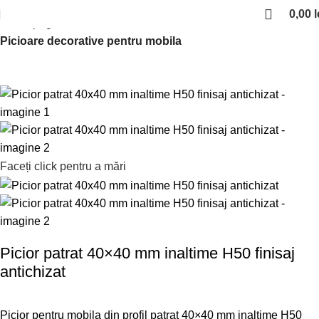
0,00
l
Prima pagină
Picioare si rotile de mobilier
Picioare decorative pentru mobila
Faceți click pentru a mări
Picior patrat 40×40 mm inaltime H50 finisaj
antichizat
Picior pentru mobila din profil patrat 40×40 mm inaltime H50