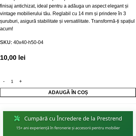
finisaj antichizat, ideal pentru a adăuga un aspect elegant și
vintage mobilierului tău. Reglabil cu 14 mm și prindere în 3
șuruburi, asigură stabilitate și versatilitate. Transformă-ți spațiul
acum!
SKU:
40x40-h50-04
10,00
lei
ADAUGĂ ÎN COȘ
Cumpără cu Încredere de la Prestrend
15+ ani experiență în feronerie și accesorii pentru mobilier