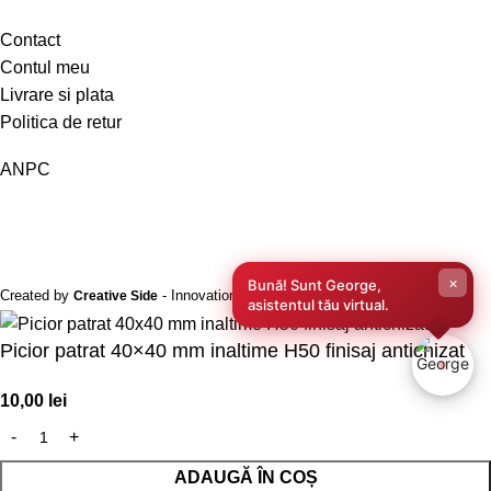
Contact
Contul meu
Livrare si plata
Politica de retur
ANPC
×
Bună! Sunt George,
Created by
- Innovation Performance
Creative Side
asistentul tău virtual.
Picior patrat 40×40 mm inaltime H50 finisaj antichizat
10,00
lei
ADAUGĂ ÎN COȘ