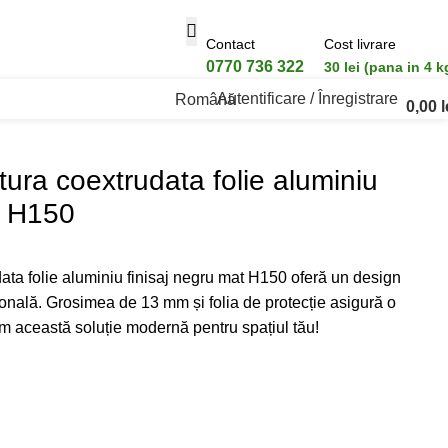
Contact
Cost livrare
0770 736 322
30 lei (pana in 4 k
Autentificare / Înregistrare
Română
0,00
l
at H150
tura coextrudata folie aluminiu
t H150
ata folie aluminiu finisaj negru mat H150 oferă un design
ională. Grosimea de 13 mm și folia de protecție asigură o
m această soluție modernă pentru spațiul tău!