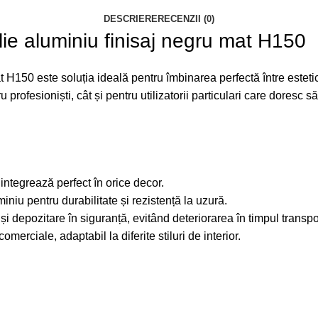
DESCRIERE
RECENZII (0)
lie aluminiu finisaj negru mat H150
 H150 este soluția ideală pentru îmbinarea perfectă între estetică
u profesioniști, cât și pentru utilizatorii particulari care doresc
integrează perfect în orice decor.
iniu pentru durabilitate și rezistență la uzură.
și depozitare în siguranță, evitând deteriorarea în timpul transpo
comerciale, adaptabil la diferite stiluri de interior.