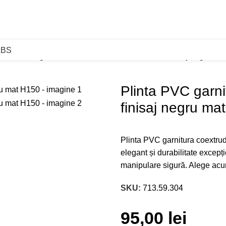
ABS
Plinta PVC garnitura coextrudata folie aluminiu finisaj negru m
Plinta PVC garni
finisaj negru ma
Plinta PVC garnitura coextrud
elegant și durabilitate excepț
manipulare sigură. Alege acu
SKU:
713.59.304
95,00
lei