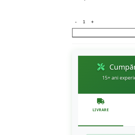
Cumpără
15+ ani experi
LIVRARE