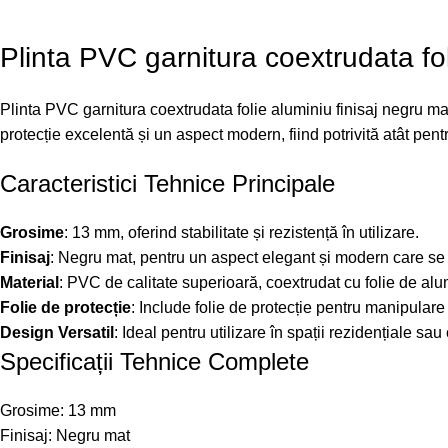
Plinta PVC garnitura coextrudata fo
Plinta PVC garnitura coextrudata folie aluminiu finisaj negru mat
protecție excelentă și un aspect modern, fiind potrivită atât pentr
Caracteristici Tehnice Principale
Grosime
: 13 mm, oferind stabilitate și rezistență în utilizare.
Finisaj
: Negru mat, pentru un aspect elegant și modern care se 
Material
: PVC de calitate superioară, coextrudat cu folie de alum
Folie de protecție
: Include folie de protecție pentru manipulare 
Design Versatil
: Ideal pentru utilizare în spații rezidențiale sau 
Specificații Tehnice Complete
Grosime: 13 mm
Finisaj: Negru mat