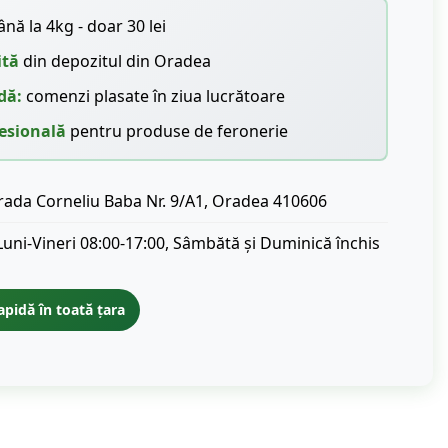
nă la 4kg - doar 30 lei
ită
din depozitul din Oradea
dă:
comenzi plasate în ziua lucrătoare
esională
pentru produse de feronerie
rada Corneliu Baba Nr. 9/A1, Oradea 410606
Luni-Vineri 08:00-17:00, Sâmbătă și Duminică închis
apidă în toată țara