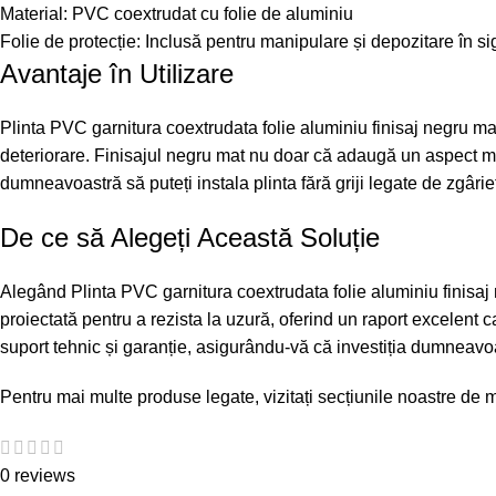
Material: PVC coextrudat cu folie de aluminiu
Folie de protecție: Inclusă pentru manipulare și depozitare în s
Avantaje în Utilizare
Plinta PVC garnitura coextrudata folie aluminiu finisaj negru ma
deteriorare. Finisajul negru mat nu doar că adaugă un aspect mod
dumneavoastră să puteți instala plinta fără griji legate de zgâriet
De ce să Alegeți Această Soluție
Alegând Plinta PVC garnitura coextrudata folie aluminiu finisaj
proiectată pentru a rezista la uzură, oferind un raport excelent c
suport tehnic și garanție, asigurându-vă că investiția dumneavoa
Pentru mai multe produse legate, vizitați secțiunile noastre de
m
0 reviews