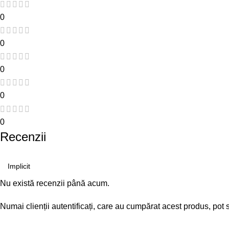
0
0
0
0
0
Recenzii
Nu există recenzii până acum.
Numai clienții autentificați, care au cumpărat acest produs, pot 