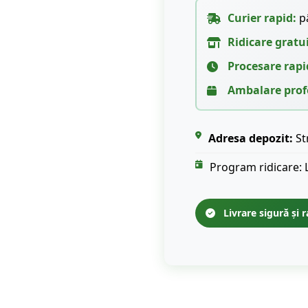
Curier rapid:
pâ
Ridicare gratu
Procesare rapi
Ambalare prof
Adresa depozit:
St
Program ridicare: 
Livrare sigură și r