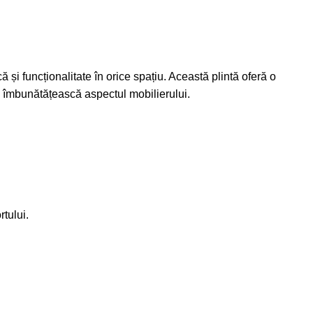
 și funcționalitate în orice spațiu. Această plintă oferă o
 să îmbunătățească aspectul mobilierului.
rtului.