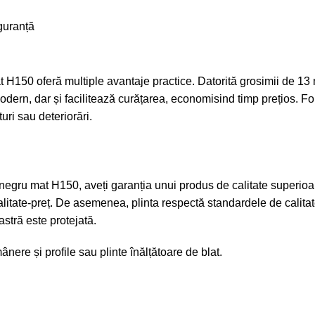
iguranță
t H150 oferă multiple avantaje practice. Datorită grosimii de 13
ern, dar și facilitează curățarea, economisind timp prețios. Foli
uri sau deteriorări.
 negru mat H150, aveți garanția unui produs de calitate superioa
alitate-preț. De asemenea, plinta respectă standardele de calitate,
stră este protejată.
ânere și profile
sau
plinte înălțătoare de blat
.