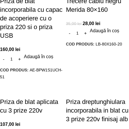
Priza de blat
Trecere cablu negru
incorporabila cu capac
Merida 80×160
de acoperiere cu o
28,00
lei
35,00
lei
priza 220 si o priza
Adaugă în coș
USB
COD PRODUS:
LB-80X160-20
160,00
lei
Adaugă în coș
COD PRODUS:
AE-BPW1S1UCH-
51
Priza de blat aplicata
Priza dreptunghiulara
cu 3 prize 220v
incorporabila in blat cu
3 prize 220v finisaj alb
107,00
lei