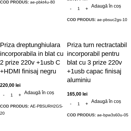
COD PRODUS:
ae-pbkt4u-80
Adaugă în coș
COD PRODUS:
ae-pbsuc2gs-10
Priza dreptunghiulara
Priza turn rectractabil
incorporabila in blat cu
incorporabil pentru
2 prize 220v +1usb C
blat cu 3 prize 220v
+HDMI finisaj negru
+1usb capac finisaj
aluminiu
220,00
lei
Adaugă în coș
165,00
lei
Adaugă în coș
COD PRODUS:
AE-PBSURH2GS-
20
COD PRODUS:
ae-bpw3s60u-05