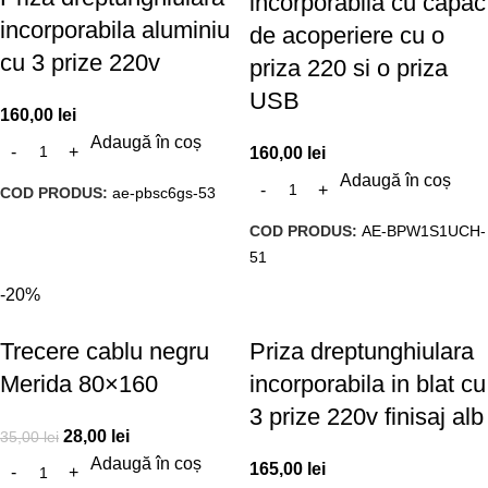
incorporabila cu capac
incorporabila aluminiu
de acoperiere cu o
cu 3 prize 220v
priza 220 si o priza
USB
160,00
lei
Adaugă în coș
160,00
lei
Adaugă în coș
COD PRODUS:
ae-pbsc6gs-53
COD PRODUS:
AE-BPW1S1UCH-
51
-20%
Trecere cablu negru
Priza dreptunghiulara
Merida 80×160
incorporabila in blat cu
3 prize 220v finisaj alb
28,00
lei
35,00
lei
Adaugă în coș
165,00
lei