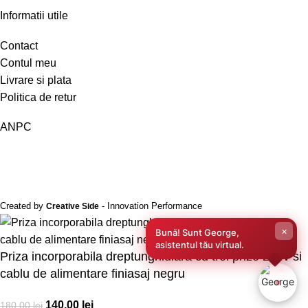
Informatii utile
Contact
Contul meu
Livrare si plata
Politica de retur
ANPC
Created by
- Innovation Performance
Creative Side
×
Bună! Sunt George,
asistentul tău virtual.
Priza incorporabila dreptunghiulara cu trei prize 220v si
cablu de alimentare finiasaj negru
140,00
lei
180,00
lei