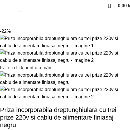
0,00
l
Prima pagină
Sisteme electrice iluminat
Prize
-22%
Faceți click pentru a mări
Priza incorporabila dreptunghiulara cu trei
prize 220v si cablu de alimentare finiasaj
negru