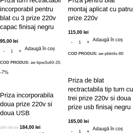
Priza turn rectractabil
Priza pentru blat
incorporabil pentru
montaj aplicat cu patru
blat cu 3 prize 220v
prize 220v
capac finisaj negru
115,00
lei
Adaugă în coș
95,00
lei
Adaugă în coș
COD PRODUS:
ae-pbkt4s-80
COD PRODUS:
ae-bpw3u60-20.
-7%
Priza de blat
rectractabila tip turn cu
Priza incorporabila
trei prize 220v si doua
doua prize 220v si
prize usb finisaj negru
doua USB
165,00
lei
184,00
lei
197,00
lei
Adaugă în coș