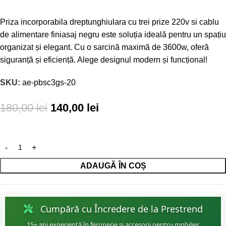
Priza incorporabila dreptunghiulara cu trei prize 220v si cablu
de alimentare finiasaj negru este soluția ideală pentru un spațiu
organizat și elegant. Cu o sarcină maximă de 3600w, oferă
siguranță și eficiență. Alege designul modern și funcțional!
SKU:
ae-pbsc3gs-20
180,00
lei
140,00
lei
ADAUGĂ ÎN COȘ
Cumpără cu Încredere de la Prestrend
15+ ani experiență în feronerie și accesorii pentru mobilier