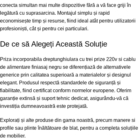
conecta simultan mai multe dispozitive fără a vă face griji în
legătură cu suprasarcina. Montajul simplu și rapid
economisește timp și resurse, fiind ideal atât pentru utilizatorii
profesioniști, cât și pentru cei particulari.
De ce să Alegeți Această Soluție
Priza incorporabila dreptunghiulara cu trei prize 220v si cablu
de alimentare finiasaj negru se diferențiază de alternativele
generice prin calitatea superioară a materialelor și designul
elegant. Produsul respectă standardele de siguranță și
fiabilitate, fiind certificat conform normelor europene. Oferim
garanție extinsă și suport tehnic dedicat, asigurându-vă că
investiția dumneavoastră este protejată.
Explorați și alte produse din gama noastră, precum
manere si
profile
sau
plinte înăltătoare de blat
, pentru a completa soluțiile
de mobilier.