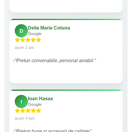
Delia Maria Cotuna
D
Google
acum 2 ani
"Preturi convenabile, personal amabil."
Ioan Hasas
I
Google
acum 4 luni
"Prețuri bune si accesorii de calitate"