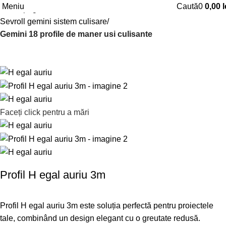
Meniu
Caută
0
0,00
l
Prima pagină
Sisteme de culisare
Sevroll gemini sistem culisare
Gemini 18 profile de maner usi culisante
Faceți click pentru a mări
Profil H egal auriu 3m
Profil H egal auriu 3m este soluția perfectă pentru proiectele
tale, combinând un design elegant cu o greutate redusă.