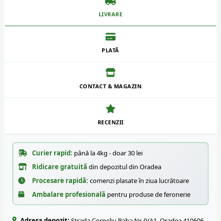
LIVRARE
PLATĂ
CONTACT & MAGAZIN
RECENZII
Curier rapid:
până la 4kg - doar 30 lei
Ridicare gratuită
din depozitul din Oradea
Procesare rapidă:
comenzi plasate în ziua lucrătoare
Ambalare profesională
pentru produse de feronerie
Adresa depozit:
Strada Corneliu Baba Nr. 9/A1, Oradea 410606