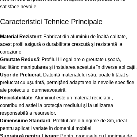
satisface nevoile.
Caracteristici Tehnice Principale
Material Rezistent
: Fabricat din aluminiu de înaltă calitate,
acest profil asigură o durabilitate crescută și rezistență la
coroziune.
Greutate Redusă
: Profilul H egal are o greutate ușoară,
facilitând manipularea și instalarea acestuia în diverse aplicații.
Ușor de Prelucrat
: Datorită materialului său, poate fi tăiat și
prelucrat cu ușurință, permițând adaptarea la nevoile specifice
ale proiectului dumneavoastră.
Reciclabilitate
: Aluminiul este un material reciclabil,
contribuind astfel la protecția mediului și la utilizarea
responsabilă a resurselor.
Dimensiune Standard
: Profilul are o lungime de 3m, ideal
pentru aplicații variate în domeniul mobilei.
Suprataxă pentru Livrare
: Pentru produsele cu lungimea de