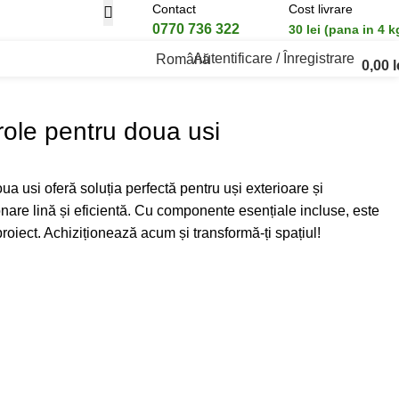
Contact
Cost livrare
0770 736 322
30 lei (pana in 4 k
Autentificare / Înregistrare
Română
0,00
l
 role pentru doua usi
ua usi oferă soluția perfectă pentru uși exterioare și
onare lină și eficientă. Cu componente esențiale incluse, este
roiect. Achiziționează acum și transformă-ți spațiul!