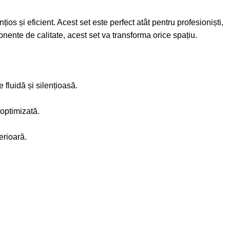
țios și eficient. Acest set este perfect atât pentru profesioniști,
onente de calitate, acest set va transforma orice spațiu.
 fluidă și silențioasă.
 optimizată.
erioară.