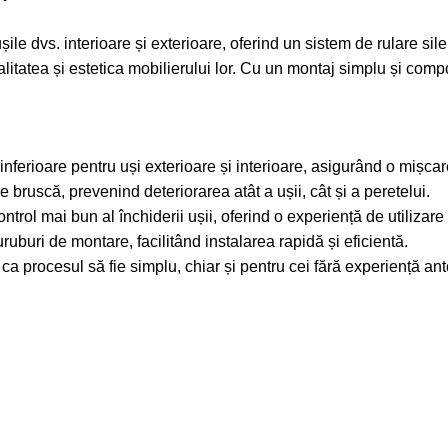
ile dvs. interioare și exterioare, oferind un sistem de rulare silen
litatea și estetica mobilierului lor. Cu un montaj simplu și comp
 inferioare pentru uși exterioare și interioare, asigurând o mișcare
e bruscă, prevenind deteriorarea atât a ușii, cât și a peretelui.
trol mai bun al închiderii ușii, oferind o experiență de utilizare
ruburi de montare, facilitând instalarea rapidă și eficientă.
ca procesul să fie simplu, chiar și pentru cei fără experiență ant
.