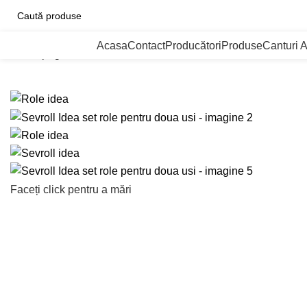
ategorii de Produse
Acasa
Contact
Producători
Produse
Canturi 
Prima pagină
Sisteme de culisare
Sevroll Idea
Sevroll Idea s
Faceți click pentru a mări