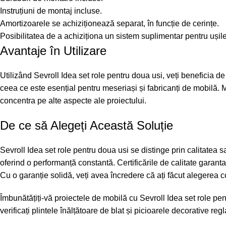
Instruțiuni de montaj incluse.
Amortizoarele se achiziționează separat, în funcție de cerințe.
Posibilitatea de a achiziționa un sistem suplimentar pentru ușile i
Avantaje în Utilizare
Utilizând Sevroll Idea set role pentru doua usi, veți beneficia d
ceea ce este esențial pentru meseriași și fabricanți de mobilă. M
concentra pe alte aspecte ale proiectului.
De ce să Alegeți Această Soluție
Sevroll Idea set role pentru doua usi se distinge prin calitatea s
oferind o performanță constantă. Certificările de calitate garanta
Cu o garanție solidă, veți avea încredere că ați făcut alegerea c
Îmbunătățiți-vă proiectele de mobilă cu
Sevroll Idea set role pe
verificați
plintele înălțătoare de blat
și
picioarele decorative reg