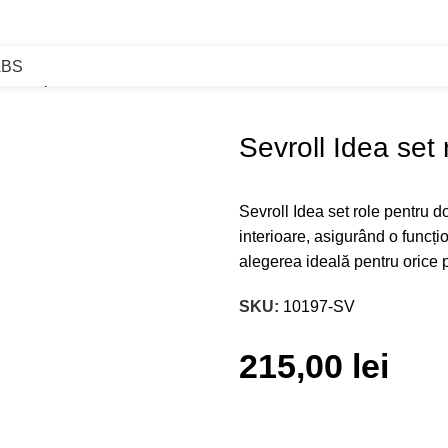
ABS
et role pentru doua usi
Sevroll Idea set
Sevroll Idea set role pentru do
interioare, asigurând o funcți
alegerea ideală pentru orice p
SKU:
10197-SV
215,00
lei