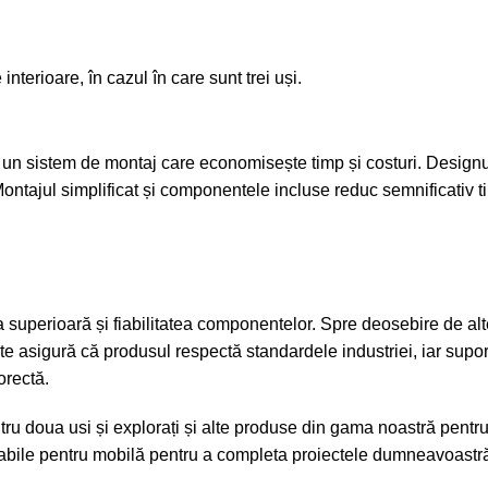
nterioare, în cazul în care sunt trei uși.
e un sistem de montaj care economisește timp și costuri. Designul
ontajul simplificat și componentele incluse reduc semnificativ ti
a superioară și fiabilitatea componentelor. Spre deosebire de alte
te asigură că produsul respectă standardele industriei, iar suport
orectă.
ntru doua usi
și explorați și alte produse din gama noastră pentru 
labile pentru mobilă
pentru a completa proiectele dumneavoastr