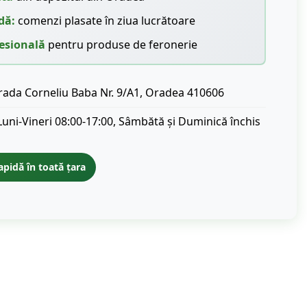
dă:
comenzi plasate în ziua lucrătoare
esională
pentru produse de feronerie
rada Corneliu Baba Nr. 9/A1, Oradea 410606
Luni-Vineri 08:00-17:00, Sâmbătă și Duminică închis
apidă în toată țara