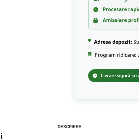
Procesare rapi
Ambalare prof
Adresa depozit:
St
Program ridicare: 
Livrare sigură și r
DESCRIERE
i