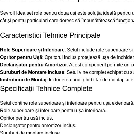
Sevroll Idea set role pentru doua usi este soluția ideală pentru uș
cât și pentru particulari care doresc să îmbunătățească funcționa
Caracteristici Tehnice Principale
Role Superioare și Inferioare
: Setul include role superioare și
Opritor pentru Ușă
: Opritorul inclus protejează ușa de închider
Declanșator pentru Amortizor
: Acest component permite un con
Suruburi de Montare Incluse
: Setul vine complet echipat cu su
Instruțiuni de Montaj
: Includerea unui ghid clar de montaj face 
Specificații Tehnice Complete
Setul conține role superioare și inferioare pentru ușa exterioară
Role superioare și inferioare pentru ușa interioară.
Opritor pentru ușă inclus.
Declanșator pentru amortizor inclus.
Suruburi de montare incluse.