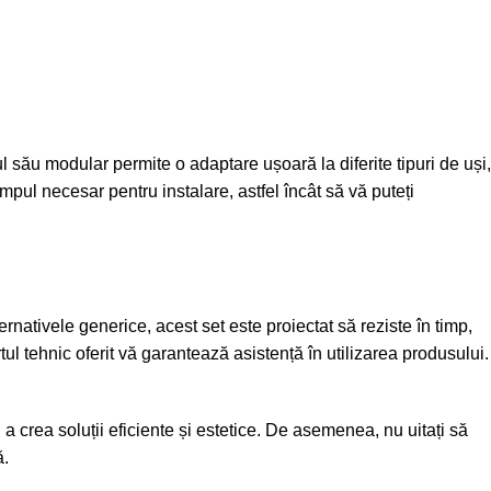
 său modular permite o adaptare ușoară la diferite tipuri de uși,
mpul necesar pentru instalare, astfel încât să vă puteți
rnativele generice, acest set este proiectat să reziste în timp,
ul tehnic oferit vă garantează asistență în utilizarea produsului.
a crea soluții eficiente și estetice. De asemenea, nu uitați să
ă.