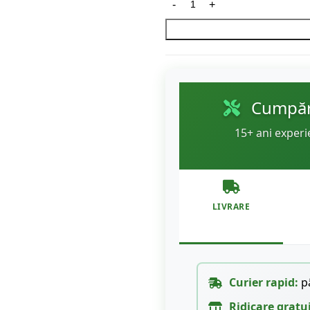
Cumpără
15+ ani experi
LIVRARE
Curier rapid:
pâ
Ridicare gratu