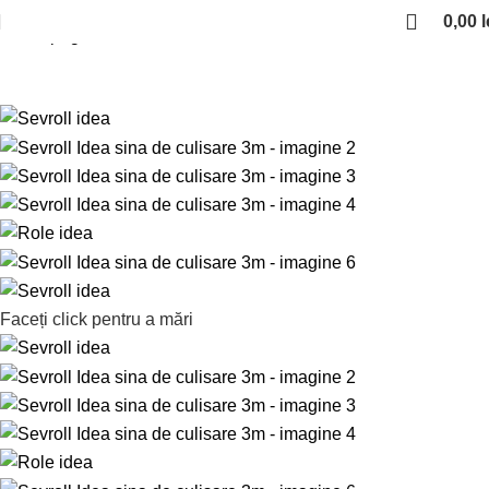
0,00
l
Prima pagină
Sisteme de culisare
Sevroll Idea
Faceți click pentru a mări