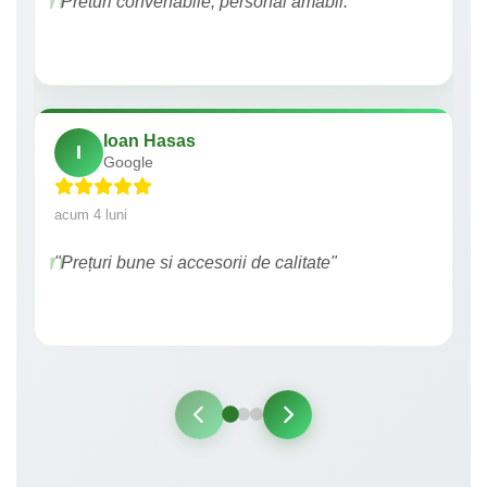
"Preturi convenabile, personal amabil."
Ioan Hasas
I
Google
acum 4 luni
"Prețuri bune si accesorii de calitate"