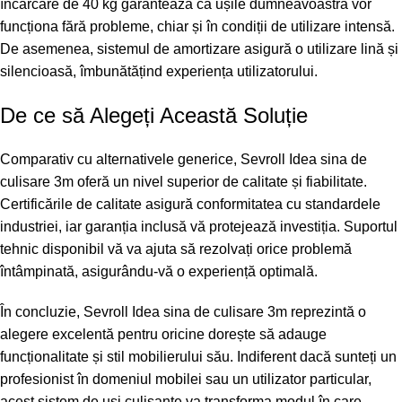
încărcare de 40 kg garantează că ușile dumneavoastră vor
funcționa fără probleme, chiar și în condiții de utilizare intensă.
De asemenea, sistemul de amortizare asigură o utilizare lină și
silencioasă, îmbunătățind experiența utilizatorului.
De ce să Alegeți Această Soluție
Comparativ cu alternativele generice, Sevroll Idea sina de
culisare 3m oferă un nivel superior de calitate și fiabilitate.
Certificările de calitate asigură conformitatea cu standardele
industriei, iar garanția inclusă vă protejează investiția. Suportul
tehnic disponibil vă va ajuta să rezolvați orice problemă
întâmpinată, asigurându-vă o experiență optimală.
În concluzie, Sevroll Idea sina de culisare 3m reprezintă o
alegere excelentă pentru oricine dorește să adauge
funcționalitate și stil mobilierului său. Indiferent dacă sunteți un
profesionist în domeniul mobilei sau un utilizator particular,
acest sistem de uși culisante va transforma modul în care