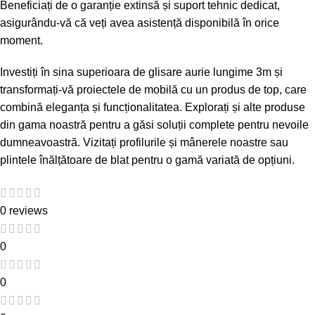
Beneficiați de o garanție extinsă și suport tehnic dedicat,
asigurându-vă că veți avea asistență disponibilă în orice
moment.
Investiți în
sina superioara de glisare aurie lungime 3m
și
transformați-vă proiectele de mobilă cu un produs de top, care
combină eleganța și funcționalitatea. Explorați și alte produse
din gama noastră pentru a găsi soluții complete pentru nevoile
dumneavoastră. Vizitați
profilurile și mânerele noastre
sau
plintele înălțătoare de blat
pentru o gamă variată de opțiuni.
0 reviews
0
0