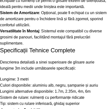
echipate cu rulmenți ce permit o glisare extrem de silențioasă,
ideală pentru medii unde liniștea este importantă.
Sistem de Amortizare
: Opțional, poate fi echipat cu un sistem
de amortizare pentru o închidere lină și fără zgomot, sporind
confortul utilizării.
Versatilitate în Montaj
: Sistemul este compatibil cu diverse
grosimi de panouri, facilitând montajul fără prelucrări
suplimentare.
Specificații Tehnice Complete
Descrierea detaliată a sinei superioare de glisare aurie
lungime 3m include următoarele specificații:
Lungime: 3 metri
Culori disponibile: aluminiu alb, negru, șampanie și auriu
Lungimi alternative disponibile: 1.7m, 2.35m, 4m, 6m
Sistem de rulare: rulmenți cu performanțe ridicate
Tip: sistem cu rulare inferioară, ghidaj superior