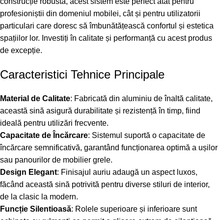
construcție robustă, acest sistem este perfect atât pentru
profesioniștii din domeniul mobilei, cât și pentru utilizatorii
particulari care doresc să îmbunătățească confortul și estetica
spațiilor lor. Investiți în calitate și performanță cu acest produs
de excepție.
Caracteristici Tehnice Principale
Material de Calitate
: Fabricată din aluminiu de înaltă calitate,
această sină asigură durabilitate și rezistență în timp, fiind
ideală pentru utilizări frecvente.
Capacitate de Încărcare
: Sistemul suportă o capacitate de
încărcare semnificativă, garantând funcționarea optimă a ușilor
sau panourilor de mobilier grele.
Design Elegant
: Finisajul auriu adaugă un aspect luxos,
făcând această sină potrivită pentru diverse stiluri de interior,
de la clasic la modern.
Funcție Silentioasă
: Rolele superioare și inferioare sunt