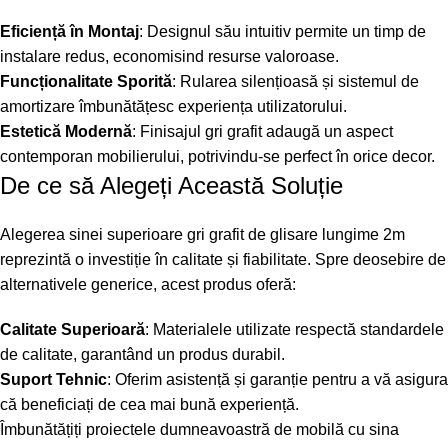
Eficiență în Montaj
: Designul său intuitiv permite un timp de
instalare redus, economisind resurse valoroase.
Funcționalitate Sporită
: Rularea silențioasă și sistemul de
amortizare îmbunătățesc experiența utilizatorului.
Estetică Modernă
: Finisajul gri grafit adaugă un aspect
contemporan mobilierului, potrivindu-se perfect în orice decor.
De ce să Alegeți Această Soluție
Alegerea sinei superioare gri grafit de glisare lungime 2m
reprezintă o investiție în calitate și fiabilitate. Spre deosebire de
alternativele generice, acest produs oferă:
Calitate Superioară
: Materialele utilizate respectă standardele
de calitate, garantând un produs durabil.
Suport Tehnic
: Oferim asistență și garanție pentru a vă asigura
că beneficiați de cea mai bună experiență.
Îmbunătățiți proiectele dumneavoastră de mobilă cu sina