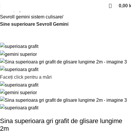
0,00
l
Prima pagină
Sisteme de culisare
Sevroll gemini sistem culisare
Sine superioare Sevroll Gemini
Faceți click pentru a mări
Sina superioara gri grafit de glisare lungime
2m