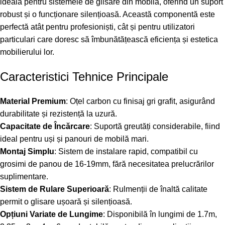
ideală pentru sistemele de glisare din mobilă, oferind un suport
robust și o funcționare silențioasă. Această componentă este
perfectă atât pentru profesioniști, cât și pentru utilizatori
particulari care doresc să îmbunătățească eficiența și estetica
mobilierului lor.
Caracteristici Tehnice Principale
Material Premium
: Oțel carbon cu finisaj gri grafit, asigurând
durabilitate și rezistență la uzură.
Capacitate de Încărcare
: Suportă greutăți considerabile, fiind
ideal pentru uși și panouri de mobilă mari.
Montaj Simplu
: Sistem de instalare rapid, compatibil cu
grosimi de panou de 16-19mm, fără necesitatea prelucrărilor
suplimentare.
Sistem de Rulare Superioară
: Rulmenții de înaltă calitate
permit o glisare ușoară și silențioasă.
Opțiuni Variate de Lungime
: Disponibilă în lungimi de 1.7m,