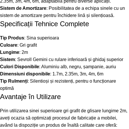
2.35m, 3m, 4m, 6m, adaptabilă pentru diverse aplicații.
Sistem de Amortizare
: Posibilitatea de a echipa sinele cu un
sistem de amortizare pentru închidere lină și silențioasă.
Specificații Tehnice Complete
Tip Produs
: Sina superioara
Culoare
: Gri grafit
Lungime
: 2m
Sistem
: Sevroll Gemini cu rulare inferioară și ghidaj superior
Culori Disponibile
: Aluminiu alb, negru, șampanie, auriu
Dimensiuni disponibile
: 1.7m, 2.35m, 3m, 4m, 6m
Tip Rulmenți
: Silentioși și rezistenți, pentru o funcționare
optimă
Avantaje în Utilizare
Prin utilizarea sinei superioare gri grafit de glisare lungime 2m,
aveți ocazia să optimizați procesul de fabricație a mobilei,
având la dispoziție un produs de înaltă calitate care oferă: