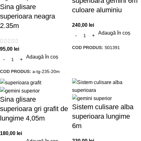
superioara gemini 6m
Sina glisare
culoare aluminiu
superioara neagra
2.35m
240,00
lei
Adaugă în coș
COD PRODUS:
S01391
95,00
lei
Adaugă în coș
COD PRODUS:
a-tg-235-20m
Sina glisare
Sistem culisare alba
superioara gri grafit de
superioara lungime
lungime 4,05m
6m
180,00
lei
230,00
lei