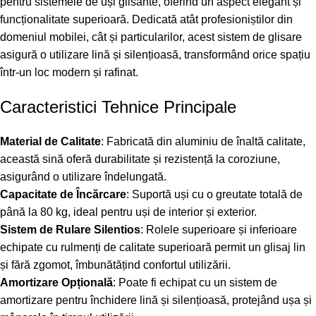
pentru sistemele de uși glisante, oferind un aspect elegant și
funcționalitate superioară. Dedicată atât profesioniștilor din
domeniul mobilei, cât și particularilor, acest sistem de glisare
asigură o utilizare lină și silențioasă, transformând orice spațiu
într-un loc modern și rafinat.
Caracteristici Tehnice Principale
Material de Calitate
: Fabricată din aluminiu de înaltă calitate,
această sină oferă durabilitate și rezistență la coroziune,
asigurând o utilizare îndelungată.
Capacitate de Încărcare
: Suportă uși cu o greutate totală de
până la 80 kg, ideal pentru uși de interior și exterior.
Sistem de Rulare Silentios
: Rolele superioare și inferioare
echipate cu rulmenți de calitate superioară permit un glisaj lin
și fără zgomot, îmbunătățind confortul utilizării.
Amortizare Opțională
: Poate fi echipat cu un sistem de
amortizare pentru închidere lină și silențioasă, protejând ușa și