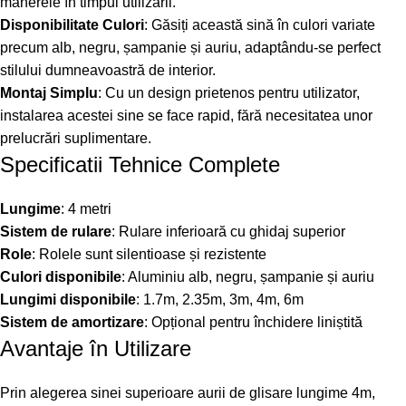
mânerele în timpul utilizării.
Disponibilitate Culori
: Găsiți această sină în culori variate
precum alb, negru, șampanie și auriu, adaptându-se perfect
stilului dumneavoastră de interior.
Montaj Simplu
: Cu un design prietenos pentru utilizator,
instalarea acestei sine se face rapid, fără necesitatea unor
prelucrări suplimentare.
Specificatii Tehnice Complete
Lungime
: 4 metri
Sistem de rulare
: Rulare inferioară cu ghidaj superior
Role
: Rolele sunt silentioase și rezistente
Culori disponibile
: Aluminiu alb, negru, șampanie și auriu
Lungimi disponibile
: 1.7m, 2.35m, 3m, 4m, 6m
Sistem de amortizare
: Opțional pentru închidere liniștită
Avantaje în Utilizare
Prin alegerea sinei superioare aurii de glisare lungime 4m,