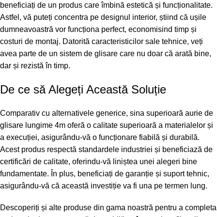
beneficiați de un produs care îmbină estetică și funcționalitate.
Astfel, vă puteți concentra pe designul interior, știind că ușile
dumneavoastră vor funcționa perfect, economisind timp și
costuri de montaj. Datorită caracteristicilor sale tehnice, veți
avea parte de un sistem de glisare care nu doar că arată bine,
dar și rezistă în timp.
De ce să Alegeți Această Soluție
Comparativ cu alternativele generice, sina superioară aurie de
glisare lungime 4m oferă o calitate superioară a materialelor și
a execuției, asigurându-vă o funcționare fiabilă și durabilă.
Acest produs respectă standardele industriei și beneficiază de
certificări de calitate, oferindu-vă liniștea unei alegeri bine
fundamentate. În plus, beneficiați de garanție și suport tehnic,
asigurându-vă că această investiție va fi una pe termen lung.
Descoperiți și alte produse din gama noastră pentru a completa