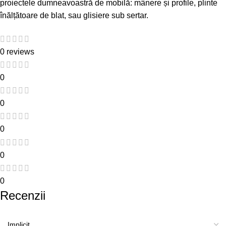
proiectele dumneavoastră de mobilă:
mânere și profile
,
plinte
înălțătoare de blat
, sau
glisiere sub sertar
.
0 reviews
0
0
0
0
0
Recenzii