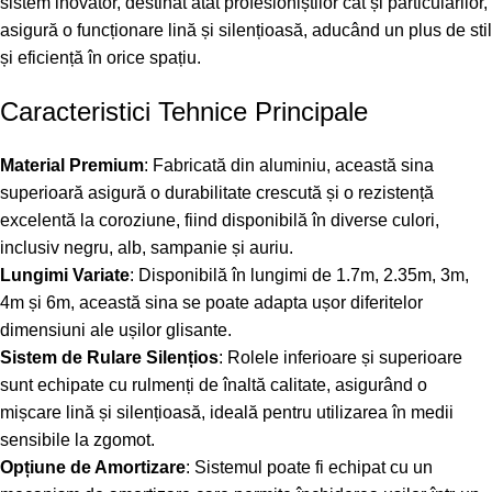
sistem inovator, destinat atât profesioniștilor cât și particularilor,
asigură o funcționare lină și silențioasă, aducând un plus de stil
și eficiență în orice spațiu.
Caracteristici Tehnice Principale
Material Premium
: Fabricată din aluminiu, această sina
superioară asigură o durabilitate crescută și o rezistență
excelentă la coroziune, fiind disponibilă în diverse culori,
inclusiv negru, alb, sampanie și auriu.
Lungimi Variate
: Disponibilă în lungimi de 1.7m, 2.35m, 3m,
4m și 6m, această sina se poate adapta ușor diferitelor
dimensiuni ale ușilor glisante.
Sistem de Rulare Silențios
: Rolele inferioare și superioare
sunt echipate cu rulmenți de înaltă calitate, asigurând o
mișcare lină și silențioasă, ideală pentru utilizarea în medii
sensibile la zgomot.
Opțiune de Amortizare
: Sistemul poate fi echipat cu un