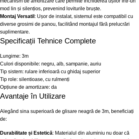
mecanism de amortizare care permite închiderea ușilor într-un
mod lin și silențios, prevenind loviturile bruște.
Montaj Versatil
: Ușor de instalat, sistemul este compatibil cu
diverse grosimi de panou, facilitând montajul fără prelucrări
suplimentare.
Specificații Tehnice Complete
Lungime: 3m
Culori disponibile: negru, alb, sampanie, auriu
Tip sistem: rulare inferioară cu ghidaj superior
Tip role: silentioase, cu rulmenți
Opțiune de amortizare: da
Avantaje în Utilizare
Alegând sina superioară de glisare neagră de 3m, beneficiați
de:
Durabilitate și Estetică
: Materialul din aluminiu nu doar că