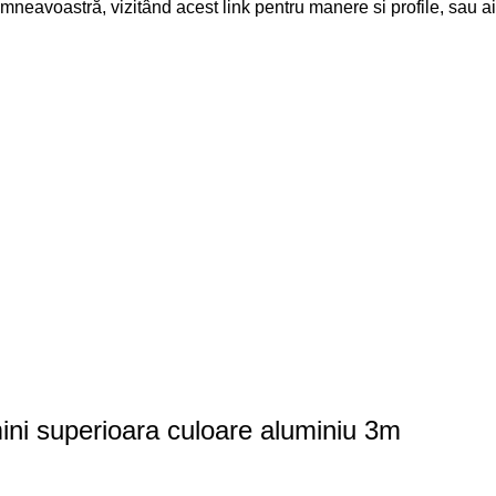
umneavoastră, vizitând
acest link
pentru manere si profile, sau
ai
ini superioara culoare aluminiu 3m