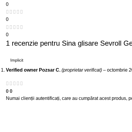
0
0
0
1 recenzie pentru
Sina glisare Sevroll G
Verified owner
Pozsar C.
(proprietar verificat)
–
octombrie 2
0
0
Numai clienții autentificați, care au cumpărat acest produs, p