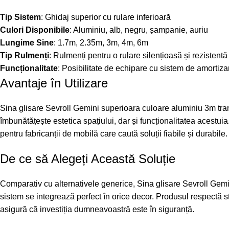
Tip Sistem
: Ghidaj superior cu rulare inferioară
Culori Disponibile
: Aluminiu, alb, negru, șampanie, auriu
Lungime Sine
: 1.7m, 2.35m, 3m, 4m, 6m
Tip Rulmenți
: Rulmenți pentru o rulare silențioasă și rezistentă
Funcționalitate
: Posibilitate de echipare cu sistem de amortiza
Avantaje în Utilizare
Sina glisare Sevroll Gemini superioara culoare aluminiu 3m trans
îmbunătățește estetica spațiului, dar și funcționalitatea acestu
pentru fabricanții de mobilă care caută soluții fiabile și durabile.
De ce să Alegeți Această Soluție
Comparativ cu alternativele generice, Sina glisare Sevroll Gemin
sistem se integrează perfect în orice decor. Produsul respectă sta
asigură că investiția dumneavoastră este în siguranță.