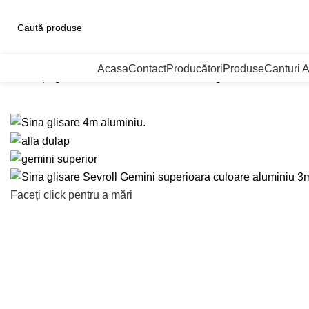
ategorii de Produse
Acasa
Contact
Producători
Produse
Canturi 
Prima pagină
Sisteme de culisare
Sevroll gemini sistem culi
Faceți click pentru a mări