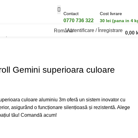
Contact
Cost livrare
0770 736 322
30 lei (pana in 4 k
Autentificare / Înregistrare
Română
0,00
l
i superioara culoare aluminiu 3m
roll Gemini superioara culoare
uperioara culoare aluminiu 3m oferă un sistem inovator cu
erior, asigurând o funcționare silențioasă și rezistentă. Alege
spațiul tău! Comandă acum!