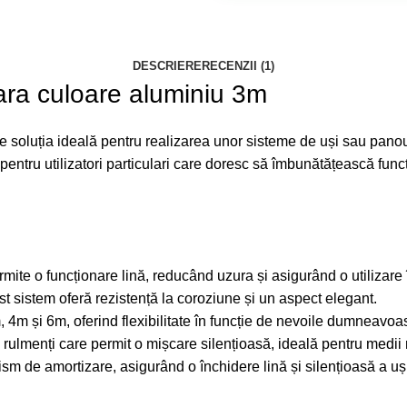
DESCRIERE
RECENZII (1)
ara culoare aluminiu 3m
 soluția ideală pentru realizarea unor sisteme de uși sau panour
 pentru utilizatori particulari care doresc să îmbunătățească funcți
rmite o funcționare lină, reducând uzura și asigurând o utilizare
est sistem oferă rezistență la coroziune și un aspect elegant.
, 4m și 6m, oferind flexibilitate în funcție de nevoile dumneavoas
u rulmenți care permit o mișcare silențioasă, ideală pentru medii
sm de amortizare, asigurând o închidere lină și silențioasă a uși