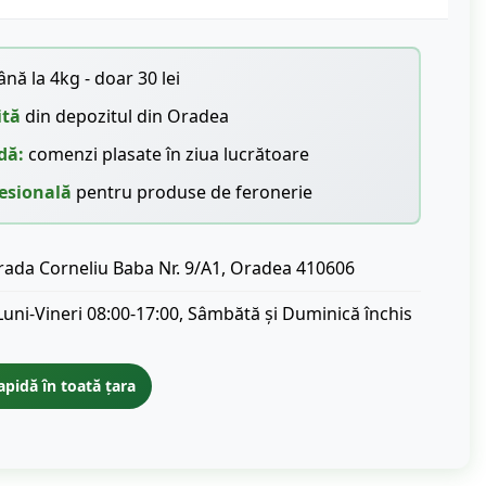
nă la 4kg - doar 30 lei
ită
din depozitul din Oradea
dă:
comenzi plasate în ziua lucrătoare
esională
pentru produse de feronerie
rada Corneliu Baba Nr. 9/A1, Oradea 410606
Luni-Vineri 08:00-17:00, Sâmbătă și Duminică închis
apidă în toată țara