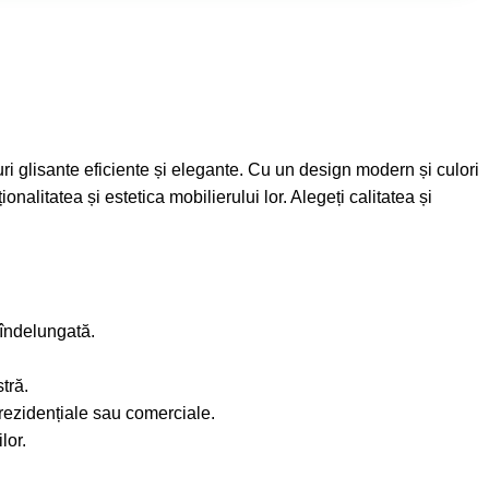
i glisante eficiente și elegante. Cu un design modern și culori
onalitatea și estetica mobilierului lor. Alegeți calitatea și
 îndelungată.
tră.
 rezidențiale sau comerciale.
lor.