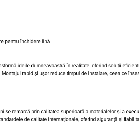
re pentru închidere lină
formă ideile dumneavoastră în realitate, oferind soluții eficient
ia. Montajul rapid și ușor reduce timpul de instalare, ceea ce în
i se remarcă prin calitatea superioară a materialelor și a execuț
ndardele de calitate internaționale, oferind siguranță și fiabilit