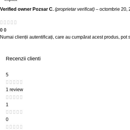
Verified owner
Pozsar C.
(proprietar verificat)
–
octombrie 20,
0
0
Numai clienții autentificați, care au cumpărat acest produs, pot 
Recenzii clienti
5
1 review
1
0