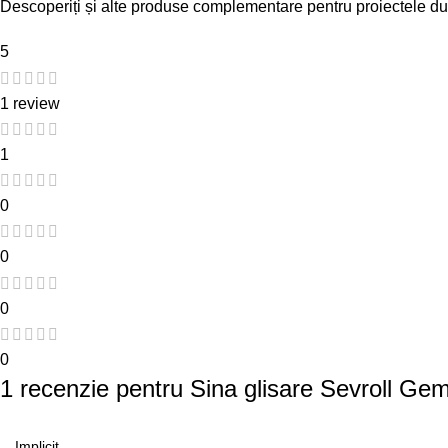
Descoperiți și alte produse complementare pentru proiectele d
5
1 review
1
0
0
0
0
1 recenzie pentru
Sina glisare Sevroll Gem