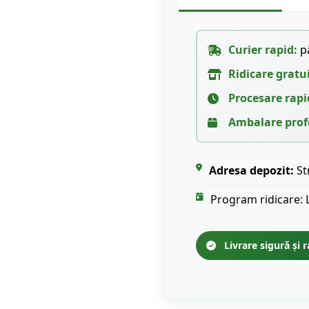
Curier rapid:
pâ
Ridicare gratu
Procesare rapi
Ambalare prof
Adresa depozit:
St
Program ridicare: 
Livrare sigură și r