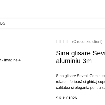
ABS
sare
Sine superioare Sevroll Gemini
Sina glisare Sevroll Gemin
(O recenzie client)
Sina glisare Sev
aluminiu 3m
Sina glisare Sevroll Gemini s
rulare inferioară și ghidaj sup
calitatea și eleganța pentru 
SKU:
01026